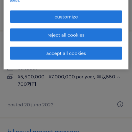
policy.
630万円
customize
posted 28 march 2025
reject all cookies
プロフェシュナル派遣 pcs - hr ops
accept all cookies
東京23区, 東京都
contract
¥5,500,000 - ¥7,000,000 per year, 年収550 ～
700万円
posted 20 june 2023
bilingual project manager