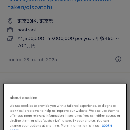
haken/dispatch)
東京23区, 東京都
contract
¥4,500,000 - ¥7,000,000 per year, 年収450 ～
700万円
posted 28 march 2025
english only ok! it infrastructure project
manager (professional haken/dispatch)
about cookies
We use cookies to provide you with a tailored experience, to diagnose
東京23区, 東京都
technical problems, to help us improve our website. We also use them to
offer you more relevant information in searches. You can either accept or
contract
decline them, or click "customize" to specify your choice. You can
¥4,500,000 - ¥6,300,000 per year, 年収450 ～
change your options at any time. More information is in our
cookie