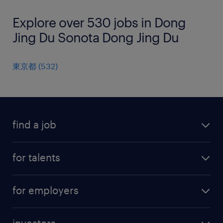
Explore over 530 jobs in Dong
Jing Du Sonota Dong Jing Du
東京都
(
532
)
find a job
all jobs
for talents
career advice
operational career
careers at Randstad
for employers
professional career
staffing solutions
digital career