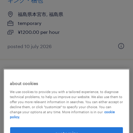
キング・梱包
福島県本宮市, 福島県
temporary
¥1200.00 per hour
posted 10 july 2026
電気・電子・半導体のマシンオペレーター
about cookies
福島県本宮市, 福島県
We use cookies to provide you with a tailored experience, to diagnose
temporary
technical problems, to help us improve our website. We also use them to
offer you more relevant information in searches. You can either accept or
¥1100.00 per hour
decline them, or click "customize" to specify your choice. You can
change your options at any time. More information is in our
cookie
policy.