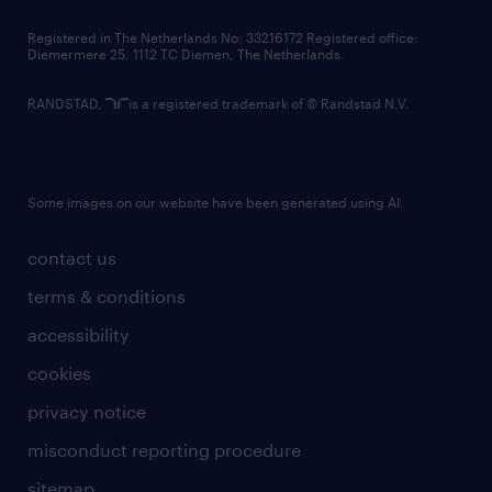
contact us
Registered in The Netherlands No: 33216172 Registered office:
Diemermere 25, 1112 TC Diemen, The Netherlands.
RANDSTAD,
is a registered trademark of © Randstad N.V.
Some images on our website have been generated using AI.
contact us
terms & conditions
accessibility
cookies
privacy notice
misconduct reporting procedure
sitemap