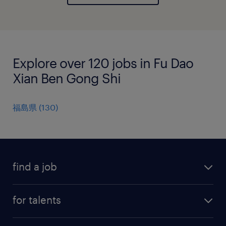
Explore over 120 jobs in Fu Dao
Xian Ben Gong Shi
福島県
(
130
)
find a job
all jobs
for talents
career advice
operational career
careers at Randstad