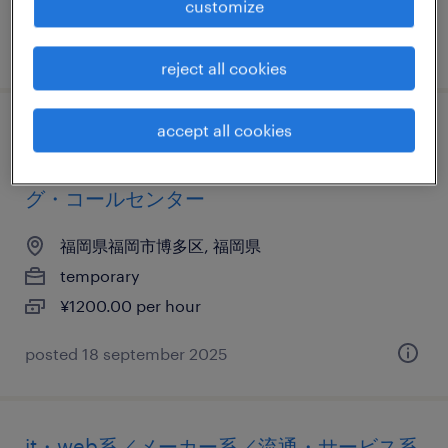
customize
posted 18 june 2025
reject all cookies
accept all cookies
it・web系／メーカー系／金融系／流通・サ
ービス系のテレオペ・テレマーケティン
グ・コールセンター
福岡県福岡市博多区, 福岡県
temporary
¥1200.00 per hour
posted 18 september 2025
it・web系／メーカー系／流通・サービス系