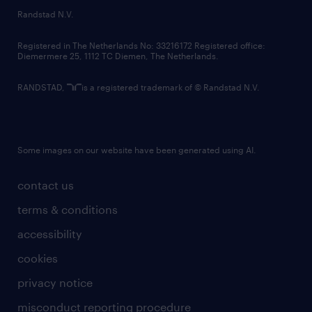
country websites
Randstad N.V.
contact us
Registered in The Netherlands No: 33216172 Registered office:
Diemermere 25, 1112 TC Diemen, The Netherlands.
RANDSTAD,
is a registered trademark of © Randstad N.V.
Some images on our website have been generated using AI.
contact us
terms & conditions
accessibility
cookies
privacy notice
misconduct reporting procedure