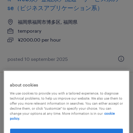
se（ビジネスアプリケーション系）
福岡県福岡市博多区, 福岡県
temporary
¥2000.00 per hour
posted 10 september 2025
about cookies
it・web系／メーカー系／流通・サービス系
We use cookies to provide you with a tailored experience, to diagnose
のプログラマー
technical problems, to help us improve our website. We also use them to
offer you more relevant information in searches. You can either accept or
decline them, or click "customize" to specify your choice. You can
福岡県福岡市博多区, 福岡県
change your options at any time. More information is in our
cookie
temporary
policy.
¥1700.00 per hour