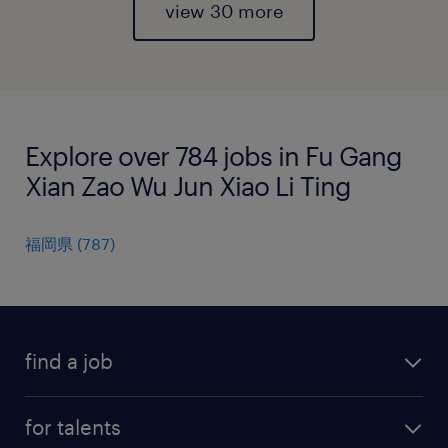
view 30 more
Explore over 784 jobs in Fu Gang
Xian Zao Wu Jun Xiao Li Ting
福岡県
(
787
)
find a job
all jobs
for talents
career advice