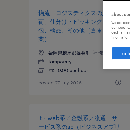
物流・ロジスティクスの入出
about co
荷、仕分け・ピッキング・梱
We use cooki
our website.
包、検品、その他（倉庫・軽作
decline them
業）
information 
福岡県糟屋郡篠栗町, 福岡県
cust
temporary
¥1210.00 per hour
posted 27 july 2026
it・web系／金融系／流通・サ
ービス系のse（ビジネスアプリ