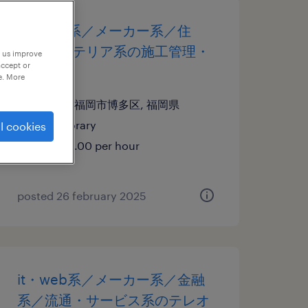
it・web系／メーカー系／住
宅・インテリア系の施工管理・
p us improve
accept or
現場監督
e. More
福岡県福岡市博多区, 福岡県
temporary
l cookies
¥2200.00 per hour
posted 26 february 2025
it・web系／メーカー系／金融
系／流通・サービス系のテレオ