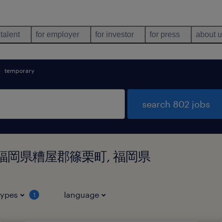
 talent
for employer
for investor
for press
about 
temporary
search 802 jobs
nd in 福岡県糟屋郡篠栗町, 福岡県
types
language
1