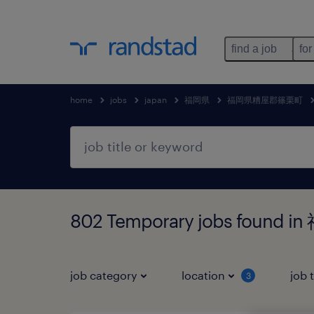
find a job
for
home
jobs
japan
福岡県
福岡県糟屋郡篠栗町
802 Temporary jobs fou
job category
location
job 
3