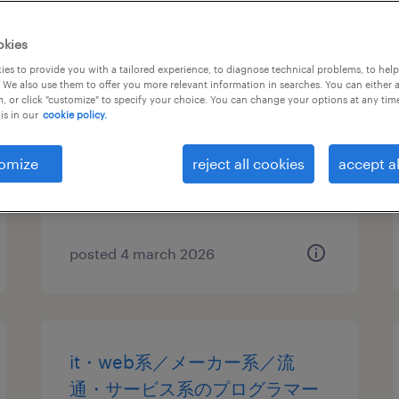
物流・ロジスティクスの仕分
okies
け・ピッキング・梱包、入出
es to provide you with a tailored experience, to diagnose technical problems, to hel
 We also use them to offer you more relevant information in searches. You can either 
荷、その他（倉庫・軽作業）
, or click "customize" to specify your choice. You can change your options at any tim
is in our
cookie policy.
福岡県糟屋郡篠栗町, 福岡県
temporary
omize
reject all cookies
accept al
¥1210.00 per hour
posted 4 march 2026
it・web系／メーカー系／流
通・サービス系のプログラマー