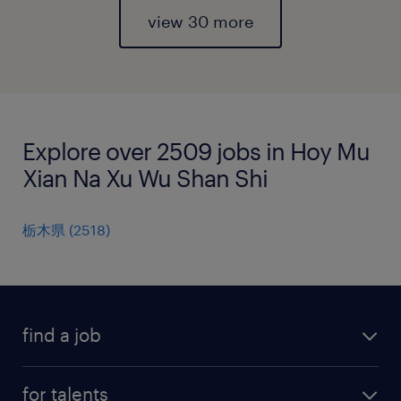
view 30 more
Explore over 2509 jobs in Hoy Mu
Xian Na Xu Wu Shan Shi
栃木県
(
2518
)
find a job
all jobs
for talents