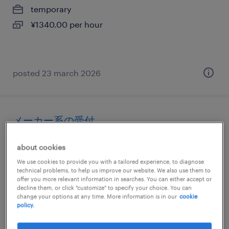
temporary
¥1340.00 per hour
posted 23 march 2026
メーカー系の受付
栃木県那須烏山市, 栃木県
about cookies
temporary
We use cookies to provide you with a tailored experience, to diagnose
technical problems, to help us improve our website. We also use them to
¥1400.00 per hour
offer you more relevant information in searches. You can either accept or
decline them, or click "customize" to specify your choice. You can
change your options at any time. More information is in our
cookie
policy.
posted 23 june 2026