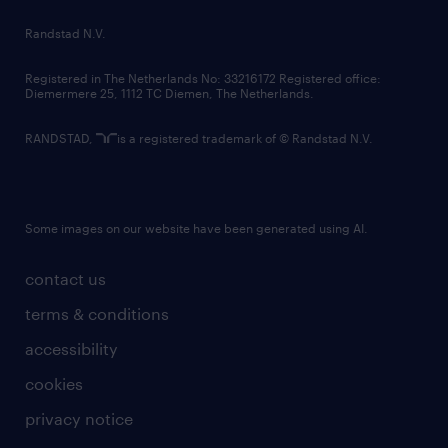
country websites
Randstad N.V.
contact us
Registered in The Netherlands No: 33216172 Registered office:
Diemermere 25, 1112 TC Diemen, The Netherlands.
RANDSTAD,
is a registered trademark of © Randstad N.V.
Some images on our website have been generated using AI.
contact us
terms & conditions
accessibility
cookies
privacy notice