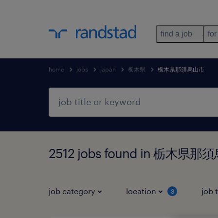
find a job
for
home
jobs
japan
栃木県
栃木県那須烏山市
2512 jobs found in 栃木県
job category
location
job 
3