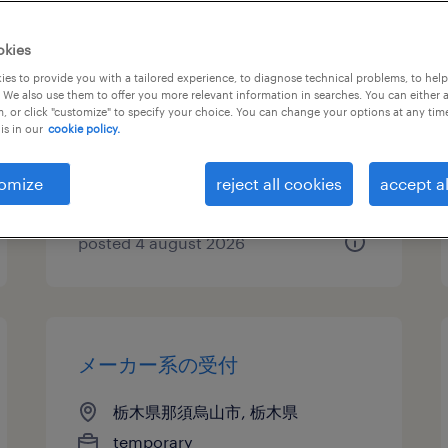
その他メーカーの組立・部品加
okies
工、その他（製造）
es to provide you with a tailored experience, to diagnose technical problems, to hel
 We also use them to offer you more relevant information in searches. You can either 
, or click "customize" to specify your choice. You can change your options at any tim
栃木県那須烏山市, 栃木県
is in our
cookie policy.
temporary
¥1350.00 per hour
omize
reject all cookies
accept al
posted 4 august 2026
メーカー系の受付
栃木県那須烏山市, 栃木県
temporary