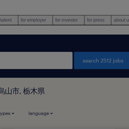
 talent
for employer
for investor
for press
about 
search 2512 jobs
那須烏山市, 栃木県
types
language