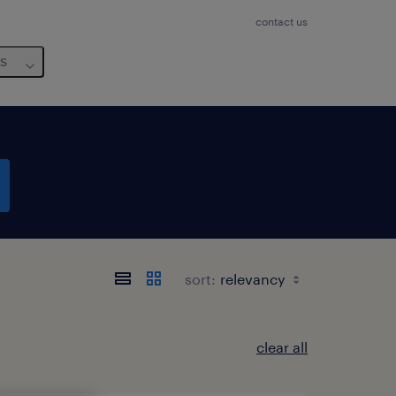
contact us
us
sort:
clear all