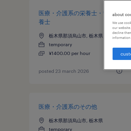
医療・介護系の栄養士・管理栄
about co
養士
We use cooki
our website.
decline them
栃木県那須烏山市, 栃木県
information 
temporary
¥1400.00 per hour
cust
posted 23 march 2026
医療・介護系のその他
栃木県那須烏山市, 栃木県
temporary