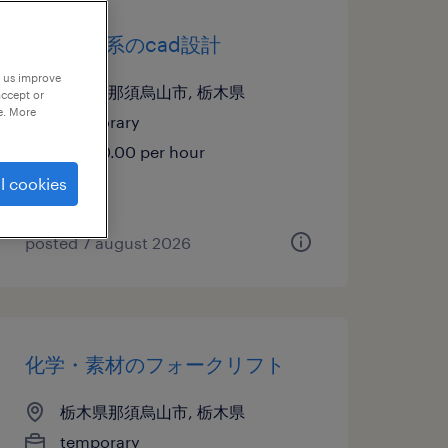
メーカー系のcad設計
p us improve
栃木県那須烏山市, 栃木県
accept or
e. More
temporary
¥2000.00 per hour
l cookies
posted 7 august 2026
化学・素材のフォークリフト
栃木県那須烏山市, 栃木県
temporary