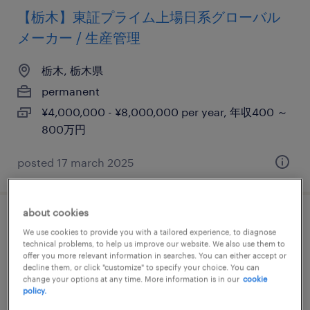
【栃木】東証プライム上場日系グローバル
メーカー / 生産管理
栃木, 栃木県
permanent
¥4,000,000 - ¥8,000,000 per year, 年収400 ～
800万円
posted 17 march 2025
about cookies
【栃木】東証プライム上場gの超高収益メー
We use cookies to provide you with a tailored experience, to diagnose
カー / 生産管理
technical problems, to help us improve our website. We also use them to
offer you more relevant information in searches. You can either accept or
decline them, or click "customize" to specify your choice. You can
栃木, 栃木県
change your options at any time. More information is in our
cookie
policy.
permanent