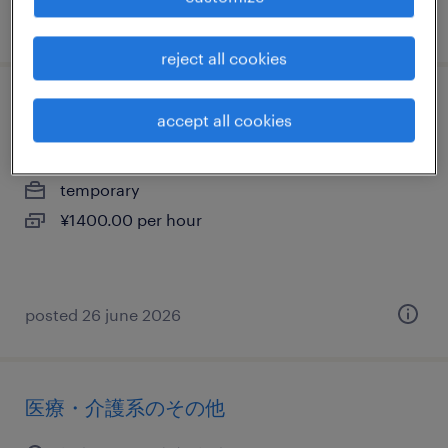
posted 23 june 2026
reject all cookies
化学・素材のフォークリフト
accept all cookies
栃木県那須烏山市, 栃木県
temporary
¥1400.00 per hour
posted 26 june 2026
医療・介護系のその他