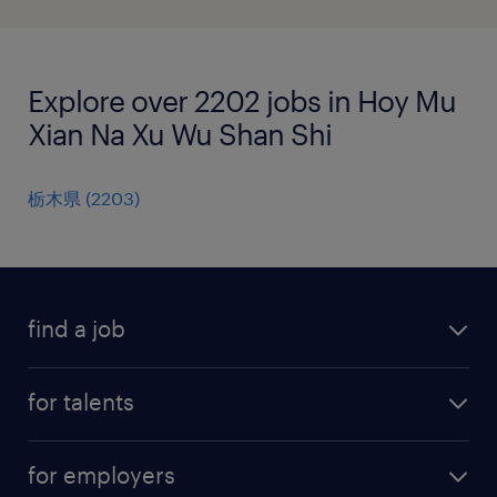
Explore over 2202 jobs in Hoy Mu
Xian Na Xu Wu Shan Shi
栃木県
(
2203
)
find a job
all jobs
for talents
career advice
operational career
careers at Randstad
for employers
professional career