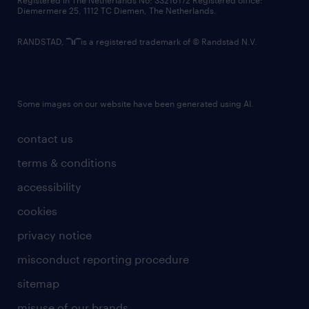
Registered in The Netherlands No: 33216172 Registered office:
Diemermere 25, 1112 TC Diemen, The Netherlands.
RANDSTAD,
is a registered trademark of © Randstad N.V.
Some images on our website have been generated using AI.
contact us
terms & conditions
accessibility
cookies
privacy notice
misconduct reporting procedure
sitemap
misuse of our brands