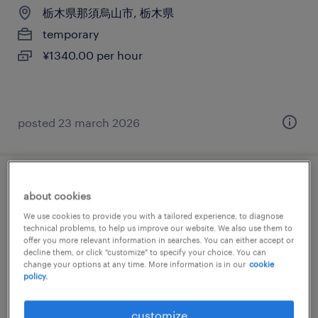
栃木県那須烏山市, 栃木県
temporary
¥1340.00 per hour
posted 23 march 2026
メーカー系の受付
about cookies
We use cookies to provide you with a tailored experience, to diagnose
栃木県那須烏山市, 栃木県
technical problems, to help us improve our website. We also use them to
offer you more relevant information in searches. You can either accept or
temporary
decline them, or click "customize" to specify your choice. You can
¥1400.00 per hour
change your options at any time. More information is in our
cookie
policy.
customize