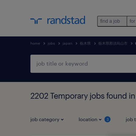
find a job
for
home
jobs
japan
栃木県
栃木県那須烏山市
2202 Temporary jobs fo
job category
location
job 
3