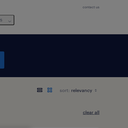
contact us
us
sort:
clear all