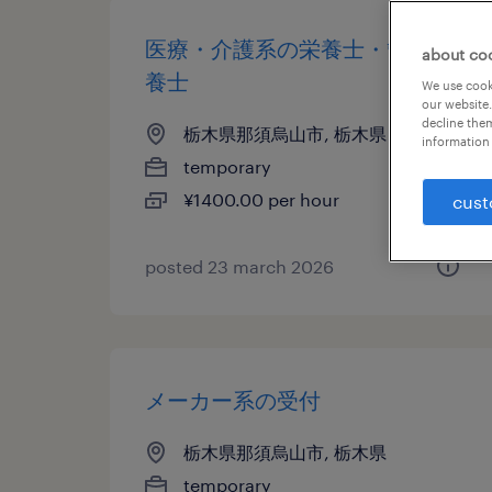
医療・介護系の栄養士・管理栄
about co
養士
We use cooki
our website.
decline them
栃木県那須烏山市, 栃木県
information 
temporary
¥1400.00 per hour
cust
posted 23 march 2026
メーカー系の受付
栃木県那須烏山市, 栃木県
temporary