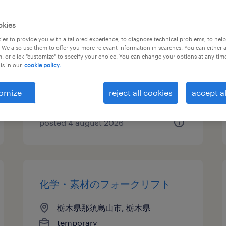
その他メーカーの組立・部品加
okies
工、その他（製造）
es to provide you with a tailored experience, to diagnose technical problems, to hel
 We also use them to offer you more relevant information in searches. You can either 
, or click "customize" to specify your choice. You can change your options at any tim
栃木県那須烏山市, 栃木県
is in our
cookie policy.
temporary
¥1350.00 per hour
omize
reject all cookies
accept al
posted 4 august 2026
化学・素材のフォークリフト
栃木県那須烏山市, 栃木県
temporary