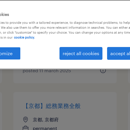
【京都：久世郡】品質管理
okies
es to provide you with a tailored experience, to diagnose technical problems, to hel
京都, 京都府
 We also use them to offer you more relevant information in searches. You can either 
, or click "customize" to specify your choice. You can change your options at any tim
permanent
is in our
cookie policy.
¥4,200,000 - ¥5,350,000 per
year, 年収420 ～ 535万円
omize
reject all cookies
accept al
posted 11 march 2025
【京都】総務業務全般
京都, 京都府
permanent