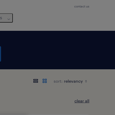
contact us
us
sort:
clear all