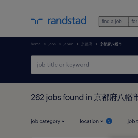
find a job
for
home
jobs
japan
京都府
京都府八幡市
262 jobs found in 京都府八
job category
location
job 
3