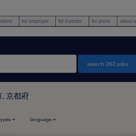
 talent
for employer
for investor
for press
about 
search 262 jobs
幡市, 京都府
types
language