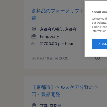
食料品のフォークリフト、入出
about co
荷
We use cooki
our website.
decline them
京都府八幡市, 京都府
information 
temporary
¥1700.00 per hour
cust
posted 18 june 2026
【京都市】ヘルスケア分野の企
画・製品開発
京都, 京都府