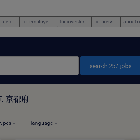
 talent
for employer
for investor
for press
about 
search 257 jobs
日市, 京都府
types
language