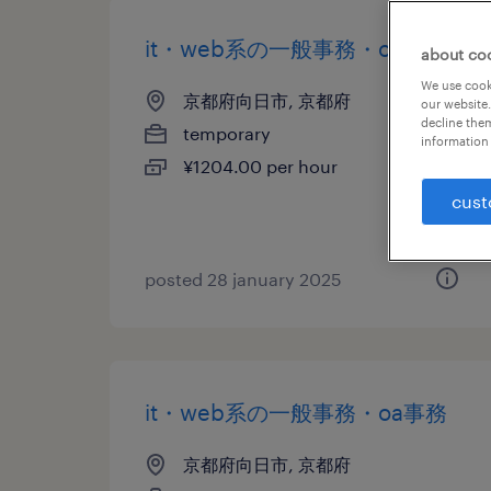
it・web系の一般事務・oa事務
about co
We use cooki
京都府向日市, 京都府
our website.
decline them
temporary
information 
¥1204.00 per hour
cust
posted 28 january 2025
it・web系の一般事務・oa事務
京都府向日市, 京都府