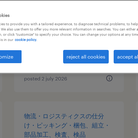
物流・ロジスティクスの仕分
okies
け・ピッキング・梱包、組立・
es to provide you with a tailored experience, to diagnose technical problems, to hel
 We also use them to offer you more relevant information in searches. You can either 
部品加工、検査、検品
, or click "customize" to specify your choice. You can change your options at any tim
is in our
cookie policy.
京都府向日市, 京都府
temporary
omize
reject all cookies
accept al
¥2000.00 per hour
posted 2 july 2026
物流・ロジスティクスの仕分
け・ピッキング・梱包、組立・
部品加工、検査、検品