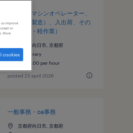
その他のマシンオペレーター、
その他（製造）、入出荷、その
p us improve
accept or
他（倉庫・軽作業）
e. More
京都府向日市, 京都府
temporary
l cookies
¥1200.00 per hour
posted 23 april 2026
一般事務・oa事務
京都府向日市, 京都府