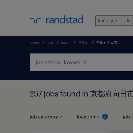
find a job
for
home
jobs
japan
京都府
京都府向日市
257 jobs found in 京都府向
job category
location
job 
3