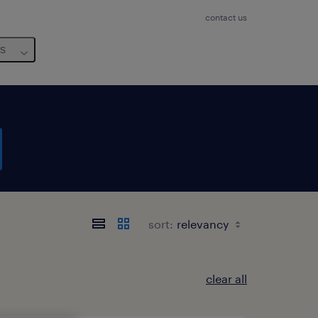
contact us
us
sort:
clear all