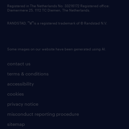
contact us
Registered in The Netherlands No: 33216172 Registered office:
Diemermere 25, 1112 TC Diemen, The Netherlands.
RANDSTAD,
is a registered trademark of © Randstad N.V.
Some images on our website have been generated using AI.
contact us
terms & conditions
accessibility
cookies
privacy notice
misconduct reporting procedure
sitemap