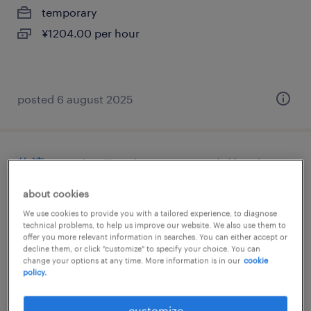
temporary
¥1204.00 per hour
posted 6 august 2025
物流・ロジスティクスのフォークリフト、
仕分け・ピッキング・梱包、入出荷、その
about cookies
他（倉庫・軽作業）
We use cookies to provide you with a tailored experience, to diagnose
technical problems, to help us improve our website. We also use them to
京都府向日市, 京都府
offer you more relevant information in searches. You can either accept or
decline them, or click "customize" to specify your choice. You can
temporary
change your options at any time. More information is in our
cookie
policy.
¥1371.00 per hour
customize