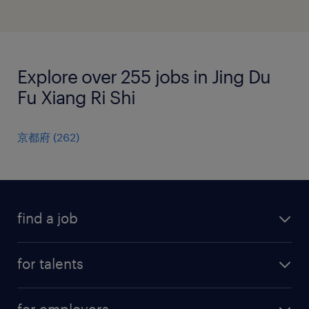
Explore over 255 jobs in Jing Du
Fu Xiang Ri Shi
京都府
(
262
)
find a job
all jobs
for talents
career advice
operational career
careers at Randstad