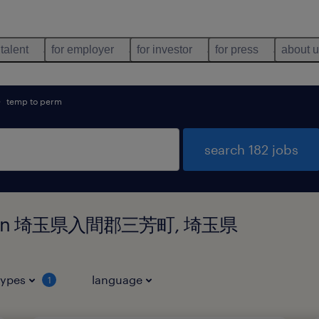
 talent
for employer
for investor
for press
about 
temp to perm
search 182 jobs
found in 埼玉県入間郡三芳町, 埼玉県
types
language
1