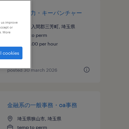
データ入力・キーパンチャー
p us improve
埼玉県入間郡三芳町, 埼玉県
accept or
e. More
temp to perm
¥1700.00 per hour
l cookies
posted 30 march 2026
金融系の一般事務・oa事務
埼玉県狭山市, 埼玉県
temp to perm