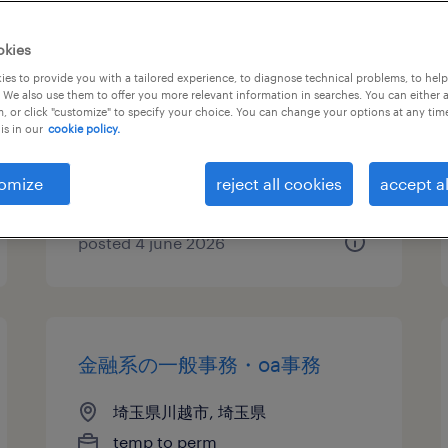
その他オフィスワーク・事務
okies
es to provide you with a tailored experience, to diagnose technical problems, to hel
埼玉県入間郡三芳町, 埼玉県
 We also use them to offer you more relevant information in searches. You can either 
, or click "customize" to specify your choice. You can change your options at any tim
temp to perm
is in our
cookie policy.
¥1700.00 per hour
omize
reject all cookies
accept al
posted 4 june 2026
金融系の一般事務・oa事務
埼玉県川越市, 埼玉県
temp to perm