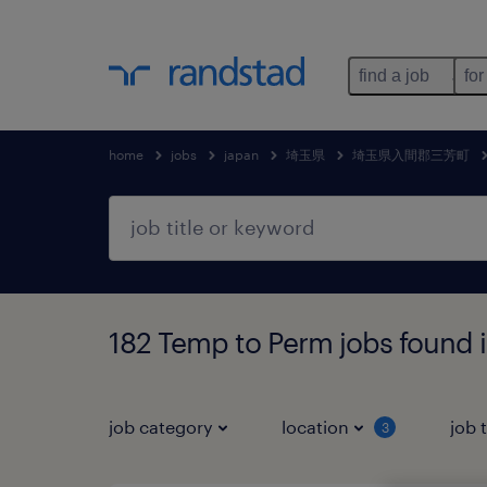
find a job
for
home
jobs
japan
埼玉県
埼玉県入間郡三芳町
182 Temp to Perm jobs 
job category
location
job 
3