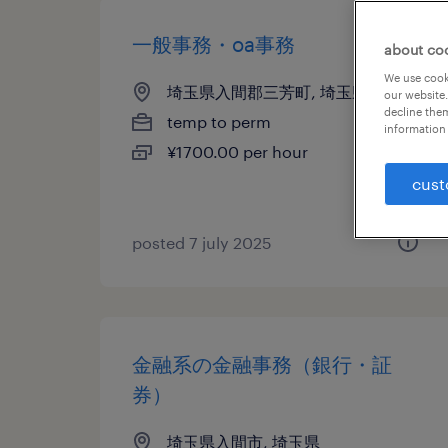
一般事務・oa事務
about co
We use cooki
埼玉県入間郡三芳町, 埼玉県
our website.
decline them
temp to perm
information 
¥1700.00 per hour
cust
posted 7 july 2025
金融系の金融事務（銀行・証
券）
埼玉県入間市, 埼玉県