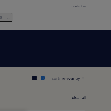
contact us
us
sort:
clear all