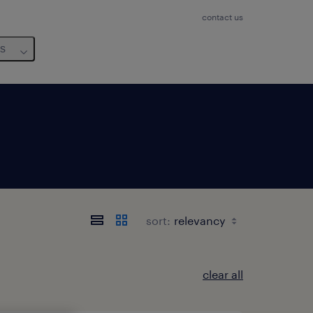
contact us
us
sort:
clear all