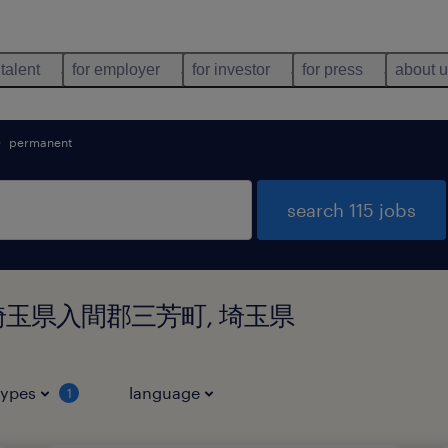
 talent
for employer
for investor
for press
about 
permanent
search 115 jobs
nd in 埼玉県入間郡三芳町, 埼玉県
types
language
1