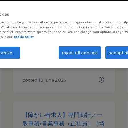
【税務スペシャリスト】グロー
okies
バル自動車部品メーカー
es to provide you with a tailored experience, to diagnose technical problems, to hel
 We also use them to offer you more relevant information in searches. You can either 
, or click "customize" to specify your choice. You can change your options at any tim
埼玉, 埼玉県
is in our
cookie policy.
permanent
¥7,000,000 - ¥10,000,000 per
omize
reject all cookies
accept al
year, 年収700 ～ 1,000万円
posted 13 june 2025
【障がい者求人】専門商社／一
般事務/営業事務（正社員）（埼