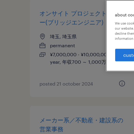
オンサイト プロジェクト リーダ
about co
ー(ブリッジエンジニア)
We use cooki
our website.
decline them
埼玉, 埼玉県
information 
permanent
¥7,000,000 - ¥10,000,000 per
cust
year, 年収700 ～ 1,000万円
posted 21 october 2024
メーカー系／不動産・建設系の
営業事務