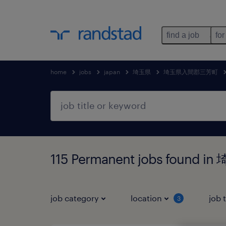
find a job
for
home
jobs
japan
埼玉県
埼玉県入間郡三芳町
115 Permanent jobs fou
job category
location
job 
3