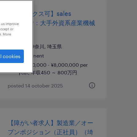
【フレックス可】sales
engineer：大手外資系産業機械
p us improve
accept or
メーカー
e. More
埼玉,神奈川, 埼玉県
permanent
l cookies
¥4,500,000 - ¥8,000,000 per
year, 年収450 ～ 800万円
posted 14 october 2025
【障がい者求人】製造業／オー
プンポジション（正社員）（埼