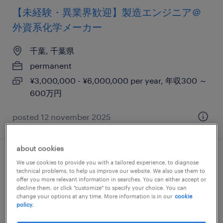
【未経験・異業界歓迎】製造エンジニア＠
外資系化学メーカー
千葉, 千葉県
permanent
¥3,000,000 - ¥6,000,000 per year, 年収300 ～
600万円
posted 12 november 2025
about cookies
製造職（オペレーター）【千葉工場】
We use cookies to provide you with a tailored experience, to diagnose
technical problems, to help us improve our website. We also use them to
offer you more relevant information in searches. You can either accept or
千葉, 千葉県
decline them, or click "customize" to specify your choice. You can
change your options at any time. More information is in our
cookie
permanent
policy.
¥3,000,000 - ¥6,000,000 per year, 年収300 ～