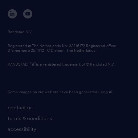
contact us
corporate governance
randstad innovation fund
country websites
Randstad N.V.
contact us
Registered in The Netherlands No: 33216172 Registered office:
Diemermere 25, 1112 TC Diemen, The Netherlands.
RANDSTAD,
is a registered trademark of © Randstad N.V.
Some images on our website have been generated using AI.
contact us
terms & conditions
accessibility