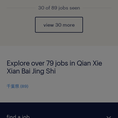
30 of 89 jobs seen
view 30 more
Explore over 79 jobs in Qian Xie
Xian Bai Jing Shi
千葉県
(
89
)
find a job