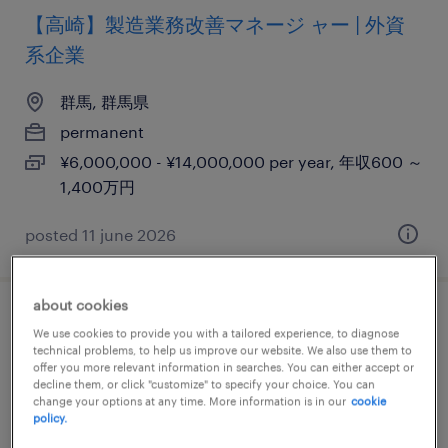
【高崎】製造業務改善マネージ ャー | 外資
系企業
群馬, 群馬県
permanent
¥6,000,000 - ¥14,000,000 per year, 年収600 ～
1,400万円
posted 11 june 2026
about cookies
iws lead sr. manager/ up to 18m @ global
We use cookies to provide you with a tailored experience, to diagnose
technical problems, to help us improve our website. We also use them to
fmcg
offer you more relevant information in searches. You can either accept or
decline them, or click "customize" to specify your choice. You can
change your options at any time. More information is in our
cookie
群馬, 群馬県
policy.
permanent