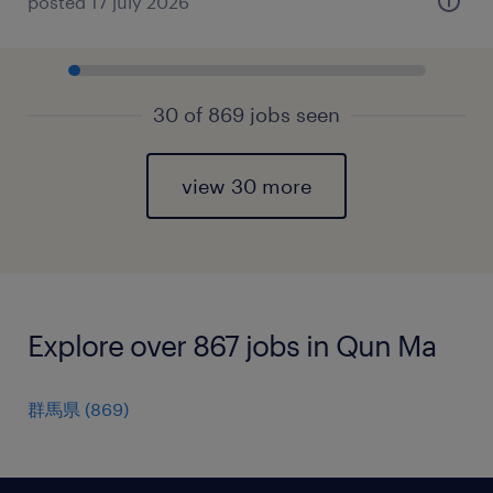
posted 17 july 2026
30 of 869 jobs seen
view 30 more
Explore over 867 jobs in Qun Ma
群馬県
(
869
)