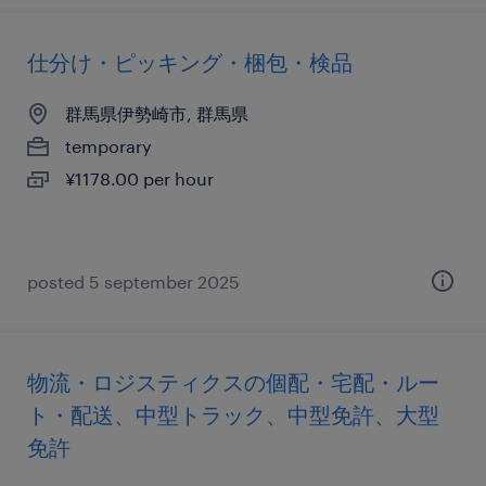
仕分け・ピッキング・梱包・検品
群馬県伊勢崎市, 群馬県
temporary
¥1178.00 per hour
posted 5 september 2025
物流・ロジスティクスの個配・宅配・ルー
ト・配送、中型トラック、中型免許、大型
免許