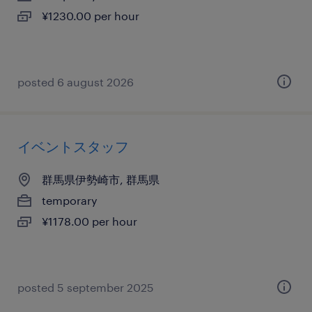
¥1230.00 per hour
posted 6 august 2026
イベントスタッフ
群馬県伊勢崎市, 群馬県
temporary
¥1178.00 per hour
posted 5 september 2025