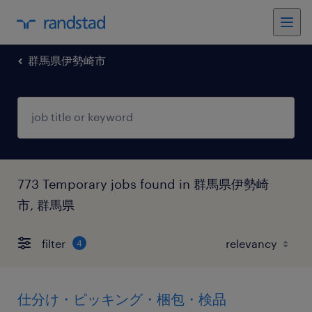
群馬県伊勢崎市
773 Temporary jobs found in 群馬県伊勢崎
市, 群馬県
filter
4
仕分け・ピッキング・梱包・検品