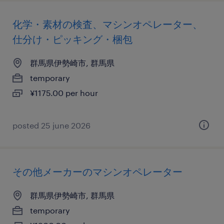
化学・素材の検査、マシンオペレーター、
仕分け・ピッキング・梱包
群馬県伊勢崎市, 群馬県
temporary
¥1175.00 per hour
posted 25 june 2026
その他メーカーのマシンオペレーター
群馬県伊勢崎市, 群馬県
temporary