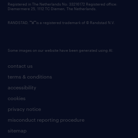
contact us
Registered in The Netherlands No: 33216172 Registered office:
Diemermere 25, 1112 TC Diemen, The Netherlands.
RANDSTAD,
is a registered trademark of © Randstad N.V.
Some images on our website have been generated using AI.
contact us
terms & conditions
accessibility
cookies
privacy notice
misconduct reporting procedure
sitemap