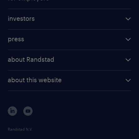
professional career
staffing solutions
digital career
investors
inhouse solutions
contact us
investment case
workforce insights
press
results and reports
randstad operational
press releases
randstad share
randstad professional
about Randstad
news and events
investor contacts
randstad enterprise
company profile
future of work
randstad digital
about this website
sustainability
tech suite
disclaimer
equity, diversity, inclusion and belonging
contact us
corporate governance
randstad innovation fund
country websites
Randstad N.V.