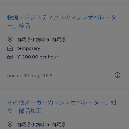
物流・ロジスティクスのマシンオペレータ
ー、検品
群馬県伊勢崎市, 群馬県
temporary
¥1300.00 per hour
posted 20 may 2026
その他メーカーのマシンオペレーター、組
立・部品加工
群馬県伊勢崎市, 群馬県