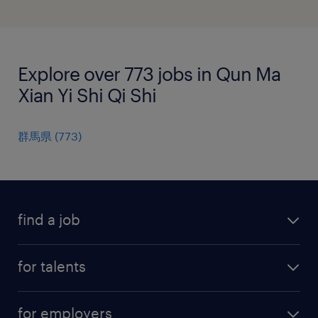
Explore over 773 jobs in Qun Ma
Xian Yi Shi Qi Shi
群馬県
(
773
)
find a job
all jobs
for talents
career advice
operational career
careers at Randstad
for employers