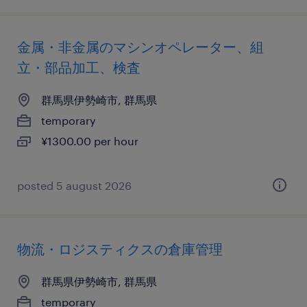
金属・非金属のマシンオペレーター、組
立・部品加工、検査
群馬県伊勢崎市, 群馬県
temporary
¥1300.00 per hour
posted 5 august 2026
物流・ロジスティクスの倉庫管理
群馬県伊勢崎市, 群馬県
temporary