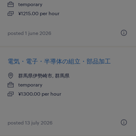
temporary
¥1215.00 per hour
posted 1 june 2026
電気・電子・半導体の組立・部品加工
群馬県伊勢崎市, 群馬県
temporary
¥1300.00 per hour
posted 13 july 2026