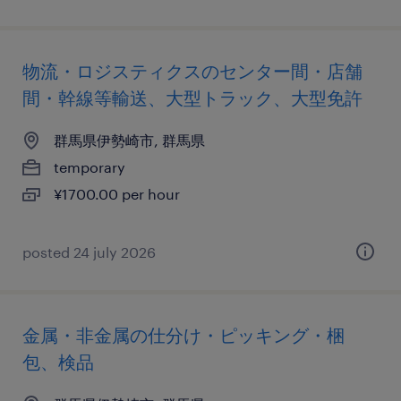
物流・ロジスティクスのセンター間・店舗
間・幹線等輸送、大型トラック、大型免許
群馬県伊勢崎市, 群馬県
temporary
¥1700.00 per hour
posted 24 july 2026
金属・非金属の仕分け・ピッキング・梱
包、検品