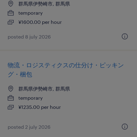
群馬県伊勢崎市, 群馬県
temporary
¥1600.00 per hour
posted 8 july 2026
物流・ロジスティクスの仕分け・ピッキン
グ・梱包
群馬県伊勢崎市, 群馬県
temporary
¥1235.00 per hour
posted 2 july 2026