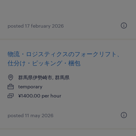
posted 17 february 2026
物流・ロジスティクスのフォークリフト、
仕分け・ピッキング・梱包
群馬県伊勢崎市, 群馬県
temporary
¥1400.00 per hour
posted 11 may 2026