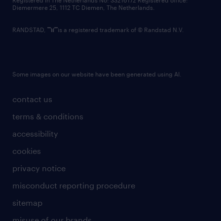
Registered in The Netherlands No: 33216172 Registered office:
Diemermere 25, 1112 TC Diemen, The Netherlands.
RANDSTAD,
is a registered trademark of © Randstad N.V.
Some images on our website have been generated using AI.
contact us
terms & conditions
accessibility
cookies
privacy notice
misconduct reporting procedure
sitemap
misuse of our brands