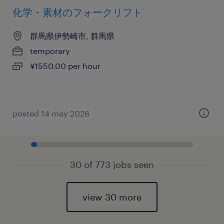
化学・素材のフォークリフト
群馬県伊勢崎市, 群馬県
temporary
¥1550.00 per hour
posted 14 may 2026
30 of 773 jobs seen
view 30 more