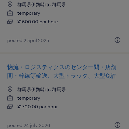
群馬県伊勢崎市, 群馬県
temporary
¥1600.00 per hour
posted 2 april 2025
物流・ロジスティクスのセンター間・店舗
間・幹線等輸送、大型トラック、大型免許
群馬県伊勢崎市, 群馬県
temporary
¥1700.00 per hour
posted 24 july 2026