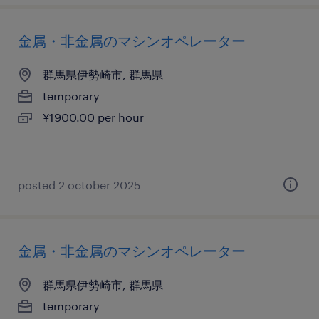
金属・非金属のマシンオペレーター
群馬県伊勢崎市, 群馬県
temporary
¥1900.00 per hour
posted 2 october 2025
金属・非金属のマシンオペレーター
群馬県伊勢崎市, 群馬県
temporary