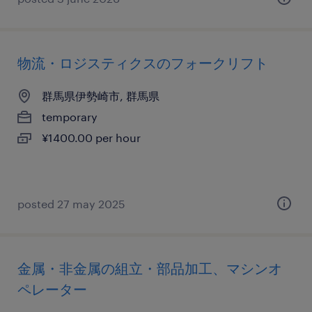
物流・ロジスティクスのフォークリフト
群馬県伊勢崎市, 群馬県
temporary
¥1400.00 per hour
posted 27 may 2025
金属・非金属の組立・部品加工、マシンオ
ペレーター