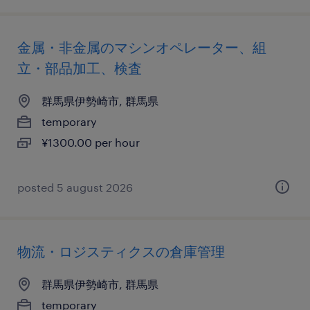
金属・非金属のマシンオペレーター、組
立・部品加工、検査
群馬県伊勢崎市, 群馬県
temporary
¥1300.00 per hour
posted 5 august 2026
物流・ロジスティクスの倉庫管理
群馬県伊勢崎市, 群馬県
temporary