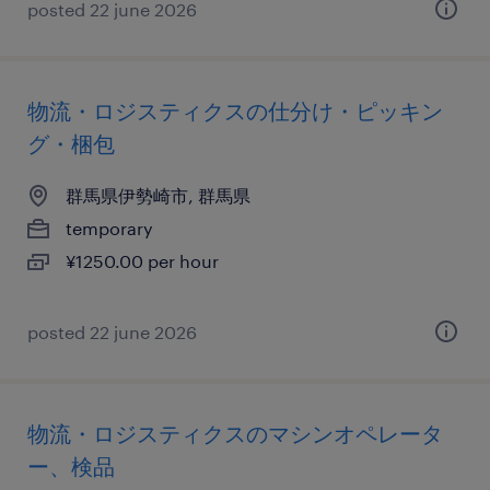
posted 22 june 2026
物流・ロジスティクスの仕分け・ピッキン
グ・梱包
群馬県伊勢崎市, 群馬県
temporary
¥1250.00 per hour
posted 22 june 2026
物流・ロジスティクスのマシンオペレータ
ー、検品