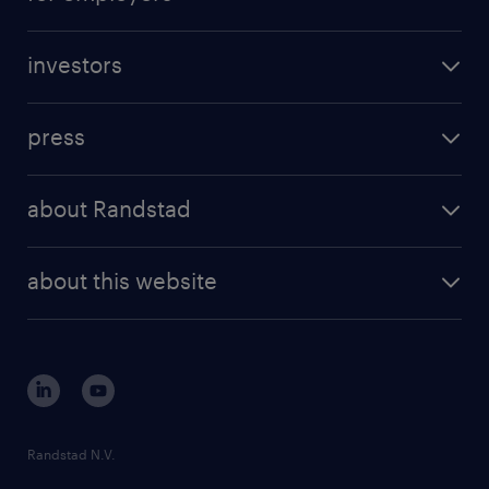
professional career
staffing solutions
digital career
investors
inhouse solutions
contact us
investment case
workforce insights
press
results and reports
randstad operational
press releases
randstad share
randstad professional
about Randstad
news and events
investor contacts
randstad enterprise
company profile
future of work
randstad digital
about this website
sustainability
tech suite
disclaimer
equity, diversity, inclusion and belonging
contact us
corporate governance
randstad innovation fund
country websites
Randstad N.V.