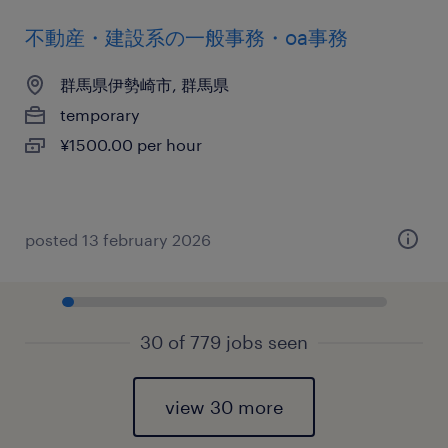
不動産・建設系の一般事務・oa事務
群馬県伊勢崎市, 群馬県
temporary
¥1500.00 per hour
posted 13 february 2026
30 of 779 jobs seen
view 30 more