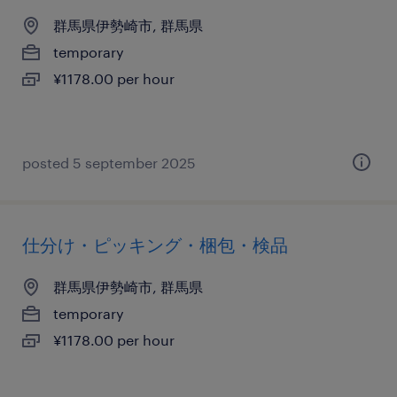
群馬県伊勢崎市, 群馬県
temporary
¥1178.00 per hour
posted 5 september 2025
仕分け・ピッキング・梱包・検品
群馬県伊勢崎市, 群馬県
temporary
¥1178.00 per hour