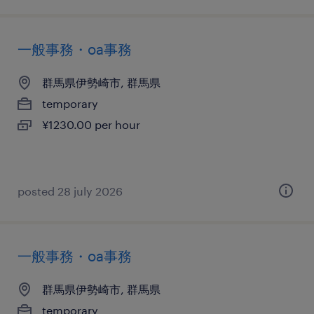
一般事務・oa事務
群馬県伊勢崎市, 群馬県
temporary
¥1230.00 per hour
posted 28 july 2026
一般事務・oa事務
群馬県伊勢崎市, 群馬県
temporary