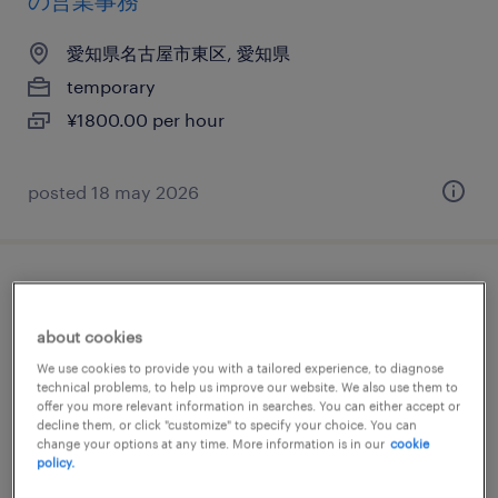
の営業事務
愛知県名古屋市東区, 愛知県
temporary
¥1800.00 per hour
posted 18 may 2026
医療・介護系の人事・総務
about cookies
愛知県名古屋市北区, 愛知県
We use cookies to provide you with a tailored experience, to diagnose
temporary
technical problems, to help us improve our website. We also use them to
offer you more relevant information in searches. You can either accept or
¥1500.00 per hour
decline them, or click "customize" to specify your choice. You can
change your options at any time. More information is in our
cookie
policy.