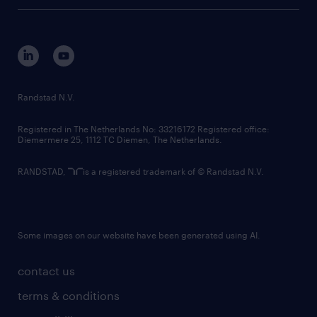
tech suite
disclaimer
equity, diversity, inclusion and belonging
contact us
corporate governance
randstad innovation fund
country websites
Randstad N.V.
contact us
Registered in The Netherlands No: 33216172 Registered office:
Diemermere 25, 1112 TC Diemen, The Netherlands.
RANDSTAD,
is a registered trademark of © Randstad N.V.
Some images on our website have been generated using AI.
contact us
terms & conditions