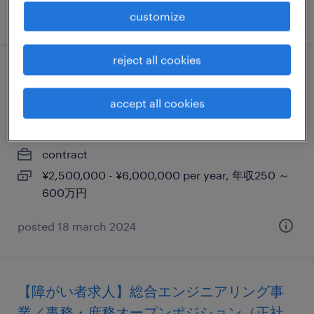
posted 5 june 2026
customize
reject all cookies
【障がい者求人】オフィス関連事業／オー
プンポジション（契約社員）（愛知県）
accept all cookies
愛知, 愛知県
contract
¥2,500,000 - ¥6,000,000 per year, 年収250 ～
600万円
posted 18 march 2024
【障がい者求人】総合エンジニアリング事
業／事務・庶務オープンポジション（正社