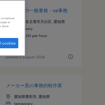
教育関連の一般事務・oa事務
p us improve
愛知県名古屋市天白区, 愛知県
accept or
e. More
temporary
¥1500.00 per hour
l cookies
posted 5 august 2026
メーカー系の事務的軽作業
愛知県豊田市, 愛知県
temporary