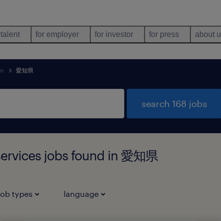
 talent
for employer
for investor
for press
about 
an
愛知県
search 168 jobs
 services jobs found in 愛知県
job types
language