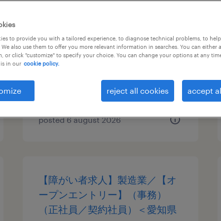
人事・総務
okies
es to provide you with a tailored experience, to diagnose technical problems, to hel
愛知県名古屋市中区, 愛知県
 We also use them to offer you more relevant information in searches. You can either 
, or click "customize" to specify your choice. You can change your options at any tim
temporary
is in our
cookie policy.
¥1600.00 per hour
omize
reject all cookies
accept al
posted 6 august 2026
【障がい者求人】製造業／【オ
ープンエントリー】（事務）
（正社員／契約社員）＜愛知県