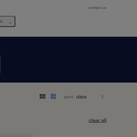
contact us
us
sort:
clear all