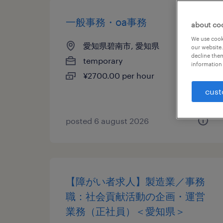
一般事務・oa事務
about co
We use cooki
愛知県碧南市, 愛知県
our website.
decline them
temporary
information 
¥2700.00 per hour
cust
posted 6 august 2026
【障がい者求人】製造業／事務
職：社会貢献活動の企画・運営
業務（正社員）＜愛知県＞