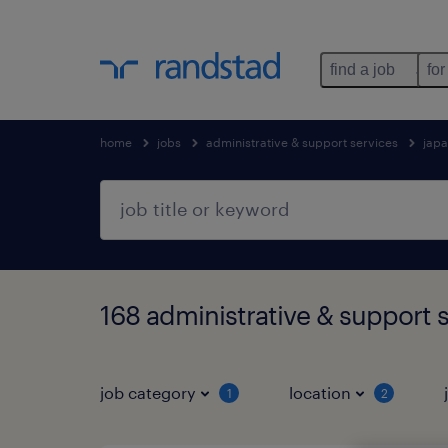
find a job
for
home
jobs
administrative & support services
jap
168 administrative & support
job category
location
1
2