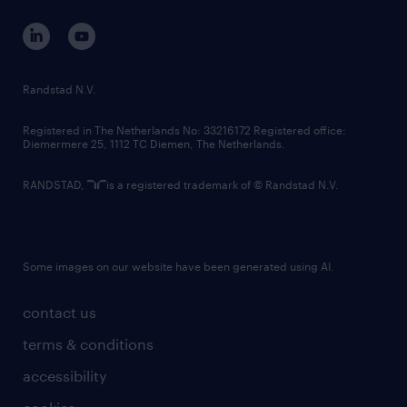
contact us
corporate governance
randstad innovation fund
country websites
Randstad N.V.
contact us
Registered in The Netherlands No: 33216172 Registered office:
Diemermere 25, 1112 TC Diemen, The Netherlands.
RANDSTAD,
is a registered trademark of © Randstad N.V.
Some images on our website have been generated using AI.
contact us
terms & conditions
accessibility