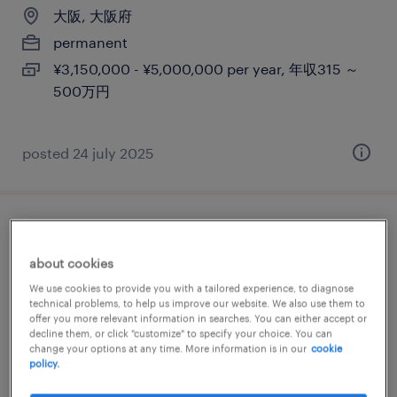
大阪, 大阪府
permanent
¥3,150,000 - ¥5,000,000 per year, 年収315 ～
500万円
posted 24 july 2025
【大阪市】営業事務
about cookies
大阪, 大阪府
We use cookies to provide you with a tailored experience, to diagnose
permanent
technical problems, to help us improve our website. We also use them to
offer you more relevant information in searches. You can either accept or
¥3,750,000 - ¥4,500,000 per year, 年収375 ～
decline them, or click "customize" to specify your choice. You can
change your options at any time. More information is in our
cookie
450万円
policy.