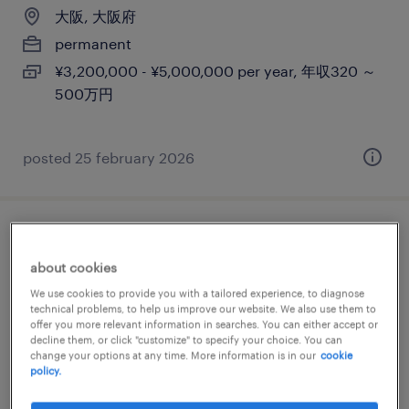
大阪, 大阪府
permanent
¥3,200,000 - ¥5,000,000 per year, 年収320 ～
500万円
posted 25 february 2026
【大阪】事務（不動産・建設領域）
about cookies
大阪, 大阪府
We use cookies to provide you with a tailored experience, to diagnose
technical problems, to help us improve our website. We also use them to
permanent
offer you more relevant information in searches. You can either accept or
¥3,150,000 - ¥5,000,000 per year, 年収315 ～
decline them, or click "customize" to specify your choice. You can
change your options at any time. More information is in our
cookie
500万円
policy.