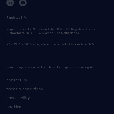
randstad innovation fund
country websites
Randstad N.V.
contact us
Registered in The Netherlands No: 33216172 Registered office:
Diemermere 25, 1112 TC Diemen, The Netherlands.
RANDSTAD,
is a registered trademark of © Randstad N.V.
Some images on our website have been generated using AI.
contact us
terms & conditions
accessibility
cookies