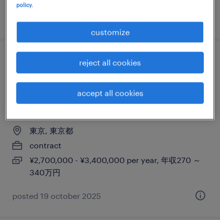
policy.
posted 16 october 2025
customize
【障がい者求人】人材サービス会社／行政
reject all cookies
事業におけるサポート事務（ほぼ在宅ワー
ク、月に最大3～4回程度新宿出勤）（契約
accept all cookies
社員）（東京都）
東京, 東京都
contract
¥2,700,000 - ¥3,400,000 per year, 年収270 ～
340万円
posted 19 october 2025