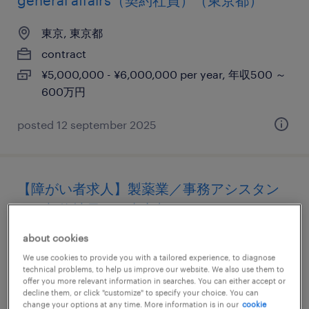
general affairs（契約社員）（東京都）
東京, 東京都
contract
¥5,000,000 - ¥6,000,000 per year, 年収500 ～
600万円
posted 12 september 2025
【障がい者求人】製薬業／事務アシスタン
ト（契約社員）（東京都）
about cookies
東京, 東京都
We use cookies to provide you with a tailored experience, to diagnose
contract
technical problems, to help us improve our website. We also use them to
offer you more relevant information in searches. You can either accept or
¥3,500,000 - ¥4,500,000 per year, 年収350 ～
decline them, or click "customize" to specify your choice. You can
450万円
change your options at any time. More information is in our
cookie