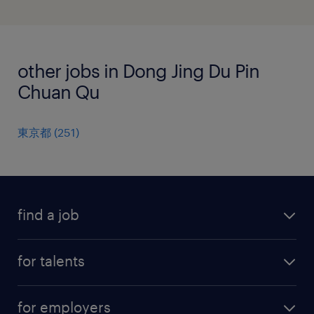
other jobs in Dong Jing Du Pin
Chuan Qu
東京都
(
251
)
find a job
all jobs
for talents
career advice
operational career
careers at Randstad
for employers