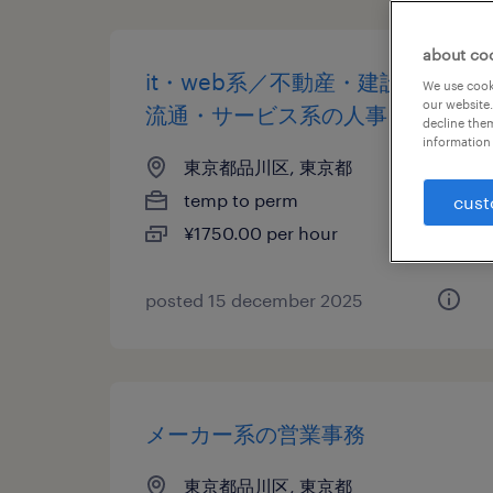
about co
it・web系／不動産・建設系／
We use cooki
our website.
流通・サービス系の人事・総務
decline them
information 
東京都品川区, 東京都
temp to perm
cust
¥1750.00 per hour
posted 15 december 2025
メーカー系の営業事務
東京都品川区, 東京都