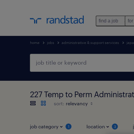
find a job
for
home
jobs
administrative & support services
jap
227 Temp to Perm Administr
sort:
job category
location
1
3