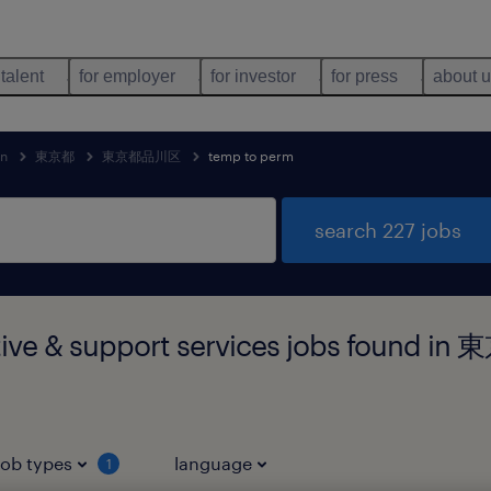
 talent
for employer
for investor
for press
about 
an
東京都
東京都品川区
temp to perm
search 227 jobs
ative & support services jobs foun
job types
language
1