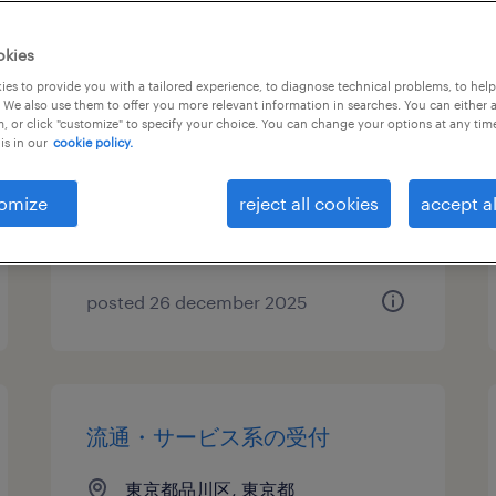
okies
it・web系／不動産・建設系の
es to provide you with a tailored experience, to diagnose technical problems, to hel
 We also use them to offer you more relevant information in searches. You can either 
人事・総務
, or click "customize" to specify your choice. You can change your options at any tim
is in our
cookie policy.
東京都品川区, 東京都
temp to perm
omize
reject all cookies
accept al
¥1700.00 per hour
posted 26 december 2025
流通・サービス系の受付
東京都品川区, 東京都