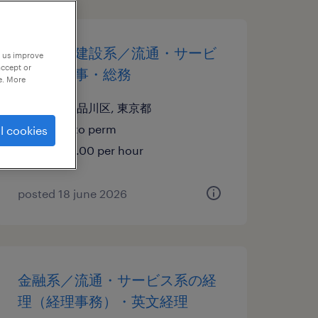
不動産・建設系／流通・サービ
p us improve
accept or
ス系の人事・総務
e. More
東京都品川区, 東京都
temp to perm
l cookies
¥1800.00 per hour
posted 18 june 2026
金融系／流通・サービス系の経
理（経理事務）・英文経理