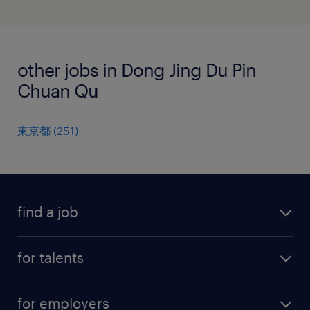
other jobs in Dong Jing Du Pin
Chuan Qu
東京都
(
251
)
find a job
all jobs
for talents
career advice
operational career
careers at Randstad
for employers