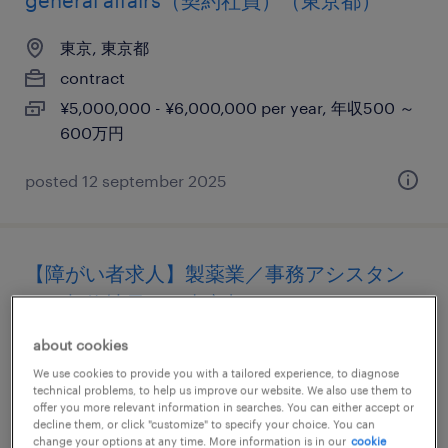
general affairs（契約社員）（東京都）
東京, 東京都
contract
¥5,000,000 - ¥6,000,000 per year, 年収500 ～
600万円
posted 12 september 2025
【障がい者求人】製薬業／事務アシスタン
ト（契約社員）（東京都）
about cookies
東京, 東京都
We use cookies to provide you with a tailored experience, to diagnose
contract
technical problems, to help us improve our website. We also use them to
offer you more relevant information in searches. You can either accept or
¥3,500,000 - ¥4,500,000 per year, 年収350 ～
decline them, or click "customize" to specify your choice. You can
450万円
change your options at any time. More information is in our
cookie