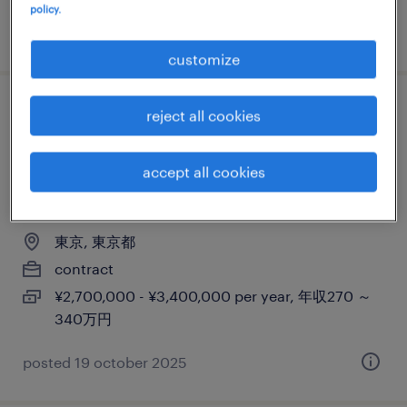
policy.
posted 16 october 2025
customize
【障がい者求人】人材サービス会社／行政
reject all cookies
事業におけるサポート事務（ほぼ在宅ワー
ク、月に最大3～4回程度新宿出勤）（契約
accept all cookies
社員）（東京都）
東京, 東京都
contract
¥2,700,000 - ¥3,400,000 per year, 年収270 ～
340万円
posted 19 october 2025