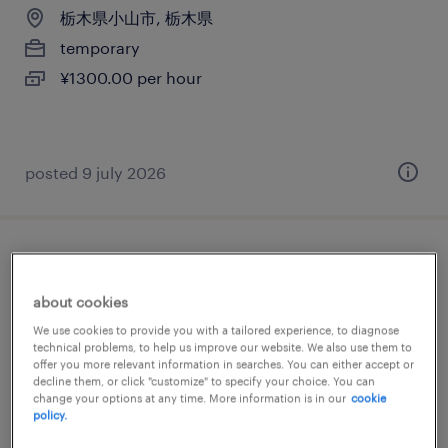
栃木県小山市, 栃木県
temporary
¥1300.00 per hour
posted 9 july 2026
商社系の一般事務・oa事務
about cookies
栃木県小山市, 栃木県
We use cookies to provide you with a tailored experience, to diagnose
temporary
technical problems, to help us improve our website. We also use them to
offer you more relevant information in searches. You can either accept or
¥1300.00 per hour
decline them, or click "customize" to specify your choice. You can
change your options at any time. More information is in our
cookie
policy.