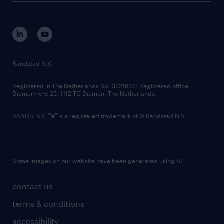
disclaimer
equity, diversity, inclusion and belonging
contact us
corporate governance
randstad innovation fund
country websites
Randstad N.V.
contact us
Registered in The Netherlands No: 33216172 Registered office:
Diemermere 25, 1112 TC Diemen, The Netherlands.
RANDSTAD,
is a registered trademark of © Randstad N.V.
Some images on our website have been generated using AI.
contact us
terms & conditions
accessibility