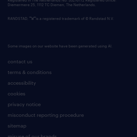
Registered in The Netherlands No: 33216172 Registered office:
Diemermere 25, 1112 TC Diemen, The Netherlands.
RANDSTAD,
is a registered trademark of © Randstad N.V.
Some images on our website have been generated using AI.
contact us
terms & conditions
accessibility
cookies
privacy notice
misconduct reporting procedure
sitemap
misuse of our brands