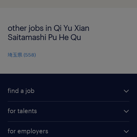
other jobs in Qi Yu Xian
Saitamashi Pu He Qu
埼玉県
(
558
)
find a job
all jobs
for talents
career advice
operational career
careers at Randstad
for employers
professional career