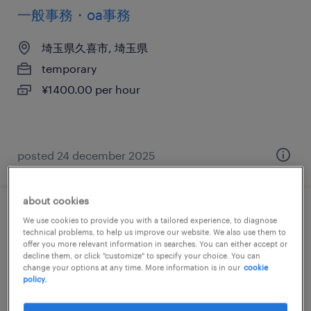
一般事務・oa事務
埼玉県久喜市, 埼玉県
temporary
¥1400.00 per hour
posted 24 december 2025
about cookies
一般事務・oa事務
We use cookies to provide you with a tailored experience, to diagnose
technical problems, to help us improve our website. We also use them to
offer you more relevant information in searches. You can either accept or
埼玉県加須市, 埼玉県
decline them, or click "customize" to specify your choice. You can
change your options at any time. More information is in our
cookie
temporary
policy.
¥1400.00 per hour