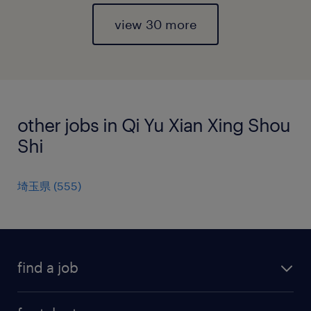
view 30 more
other jobs in Qi Yu Xian Xing Shou
Shi
埼玉県
(
555
)
find a job
all jobs