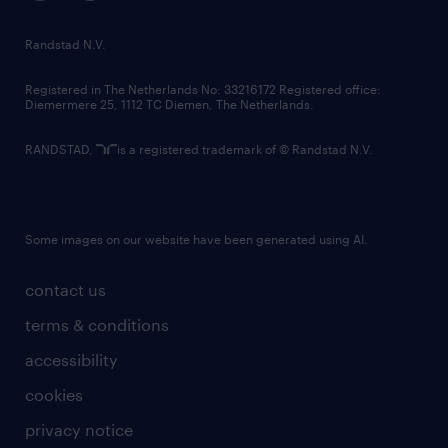
randstad innovation fund
country websites
Randstad N.V.
contact us
Registered in The Netherlands No: 33216172 Registered office:
Diemermere 25, 1112 TC Diemen, The Netherlands.
RANDSTAD,
is a registered trademark of © Randstad N.V.
Some images on our website have been generated using AI.
contact us
terms & conditions
accessibility
cookies
privacy notice