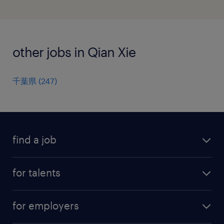
other jobs in Qian Xie
千葉県
(
247
)
find a job
all jobs
for talents
career advice
operational career
careers at Randstad
for employers
professional career