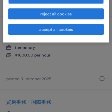
posted 16 july 2024
reject all cookies
流通・サービス系の一般事務・oa事務
accept all cookies
千葉県成田市, 千葉県
temporary
¥1600.00 per hour
posted 31 october 2025
貿易事務・国際事務