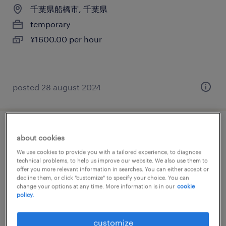
千葉県船橋市, 千葉県
temporary
¥1600.00 per hour
posted 28 august 2024
データ入力・キーパンチャー
about cookies
We use cookies to provide you with a tailored experience, to diagnose
千葉県千葉市中央区, 千葉県
technical problems, to help us improve our website. We also use them to
offer you more relevant information in searches. You can either accept or
temporary
decline them, or click "customize" to specify your choice. You can
change your options at any time. More information is in our
cookie
¥1500.00 per hour
policy.
customize