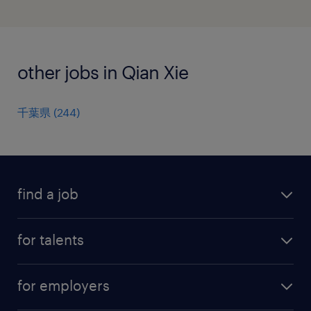
other jobs in Qian Xie
千葉県
(
244
)
find a job
all jobs
for talents
career advice
operational career
careers at Randstad
for employers
professional career