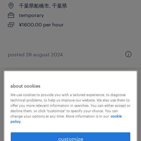
千葉県船橋市, 千葉県
temporary
¥1600.00 per hour
posted 28 august 2024
データ入力・キーパンチャー
about cookies
We use cookies to provide you with a tailored experience, to diagnose
千葉県千葉市中央区, 千葉県
technical problems, to help us improve our website. We also use them to
offer you more relevant information in searches. You can either accept or
temporary
decline them, or click "customize" to specify your choice. You can
change your options at any time. More information is in our
cookie
¥1500.00 per hour
policy.
customize