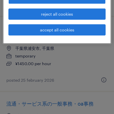
posted 16 july 2024
reject all cookies
流通・サービス系のデータ入力・キーパン
accept all cookies
チャー
千葉県浦安市, 千葉県
temporary
¥1450.00 per hour
posted 25 february 2026
流通・サービス系の一般事務・oa事務