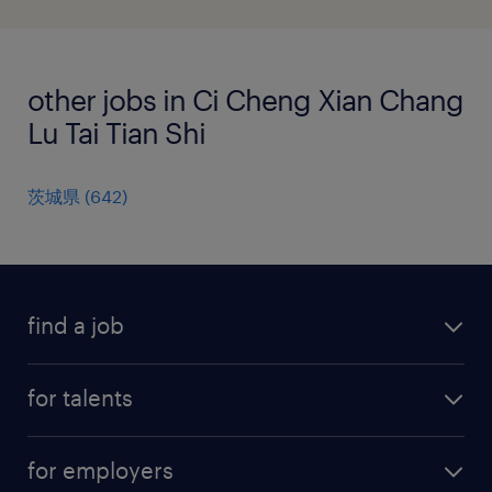
other jobs in Ci Cheng Xian Chang
Lu Tai Tian Shi
茨城県
(
642
)
find a job
all jobs
for talents
career advice
operational career
careers at Randstad
for employers
professional career