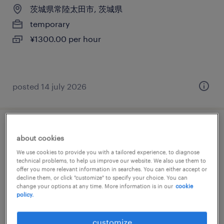
茨城県常陸太田市, 茨城県
temporary
¥1300.00 per hour
posted 14 july 2026
食料品の食品加工・検査・袋詰め
about cookies
We use cookies to provide you with a tailored experience, to diagnose
茨城県常陸太田市, 茨城県
technical problems, to help us improve our website. We also use them to
offer you more relevant information in searches. You can either accept or
temporary
decline them, or click "customize" to specify your choice. You can
¥1300.00 per hour
change your options at any time. More information is in our
cookie
policy.
customize