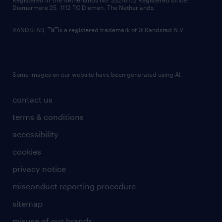
Registered in The Netherlands No: 33216172 Registered office:
Diemermere 25, 1112 TC Diemen, The Netherlands.
RANDSTAD,
is a registered trademark of © Randstad N.V.
Some images on our website have been generated using AI.
contact us
terms & conditions
accessibility
cookies
privacy notice
misconduct reporting procedure
sitemap
misuse of our brands