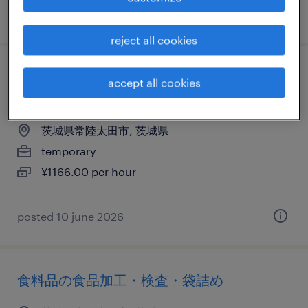
posted 15 july 2026
reject all cookies
物流・ロジスティクスのマシンオペレータ
accept all cookies
ー、仕分け・ピッキング・梱包
茨城県常陸太田市, 茨城県
temporary
¥1166.00 per hour
posted 10 june 2026
食料品の食品加工・検査・袋詰め