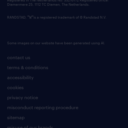
Registered in The Netherlands No: 33216172 Registered office:
Diemermere 25, 1112 TC Diemen, The Netherlands.
RANDSTAD,
is a registered trademark of © Randstad N.V.
Some images on our website have been generated using AI.
contact us
terms & conditions
accessibility
cookies
privacy notice
misconduct reporting procedure
sitemap
misuse of our brands