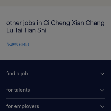
other jobs in Ci Cheng Xian Chang
Lu Tai Tian Shi
茨城県
(
645
)
find a job
all jobs
for talents
career advice
operational career
careers at Randstad
for employers
professional career