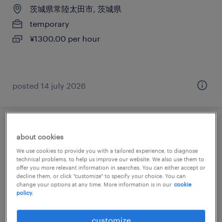
茨城県常陸太田市, 茨城県
temporary
¥1300.00 per hour
posted 14 july 2026
食料品の食品加工・検査・袋詰め
about cookies
We use cookies to provide you with a tailored experience, to diagnose
茨城県常陸太田市, 茨城県
technical problems, to help us improve our website. We also use them to
offer you more relevant information in searches. You can either accept or
temporary
decline them, or click "customize" to specify your choice. You can
¥1300.00 per hour
change your options at any time. More information is in our
cookie
policy.
customize