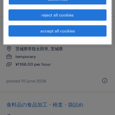
posted 15 july 2026
reject all cookies
物流・ロジスティクスのマシンオペレータ
accept all cookies
ー、仕分け・ピッキング・梱包
茨城県常陸太田市, 茨城県
temporary
¥1166.00 per hour
posted 10 june 2026
食料品の食品加工・検査・袋詰め