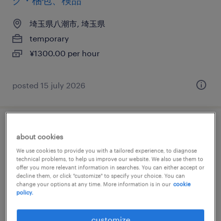
グ・梱包、検品
埼玉県八潮市, 埼玉県
temporary
¥1300.00 per hour
posted 15 july 2026
化粧品の検査
about cookies
We use cookies to provide you with a tailored experience, to diagnose
埼玉県八潮市, 埼玉県
technical problems, to help us improve our website. We also use them to
offer you more relevant information in searches. You can either accept or
temporary
decline them, or click "customize" to specify your choice. You can
¥1500.00 per hour
change your options at any time. More information is in our
cookie
policy.
customize