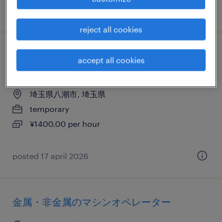
posted 6 march 2026
reject all cookies
金属・非金属の組立・部品加工、検査、マ
accept all cookies
シンオペレーター
埼玉県八潮市, 埼玉県
temporary
¥1400.00 per hour
posted 17 april 2026
金属・非金属のマシンオペレーター