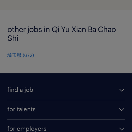
other jobs in Qi Yu Xian Ba Chao
Shi
埼玉県
(
672
)
find a job
all jobs
for talents
career advice
operational career
careers at Randstad
for employers