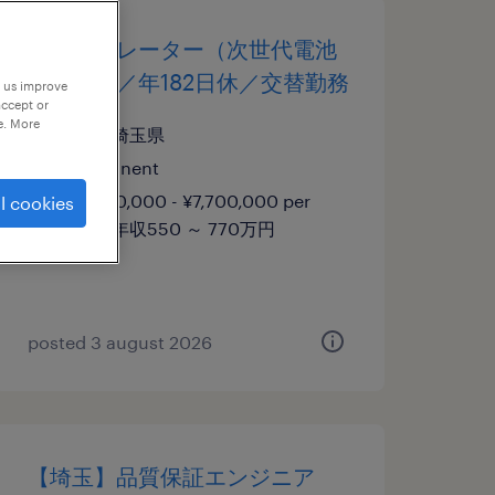
製造オペレーター（次世代電池
の材料）／年182日休／交替勤務
p us improve
accept or
e. More
埼玉, 埼玉県
permanent
¥5,500,000 - ¥7,700,000 per
l cookies
year, 年収550 ～ 770万円
posted 3 august 2026
【埼玉】品質保証エンジニア