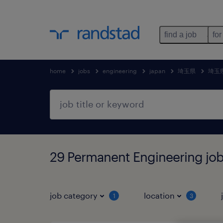
find a job
for
home
jobs
engineering
japan
埼玉県
埼玉
29 Permanent Engineering
job category
location
1
3