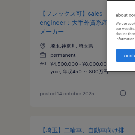
【フレックス可】sales
about co
engineer：大手外資系産業機械
We use cooki
our website.
メーカー
decline them
information 
埼玉,神奈川, 埼玉県
permanent
cust
¥4,500,000 - ¥8,000,000 per
year, 年収450 ～ 800万円
posted 14 october 2025
【埼玉】二輪車、自動車向け排