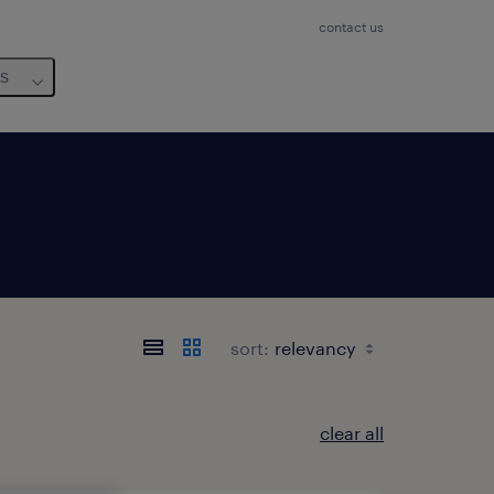
contact us
us
sort:
clear all