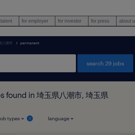
 talent
for employer
for investor
for press
about 
県八潮市
permanent
search 29 jobs
 jobs found in 埼玉県八潮市, 埼玉県
job types
language
1