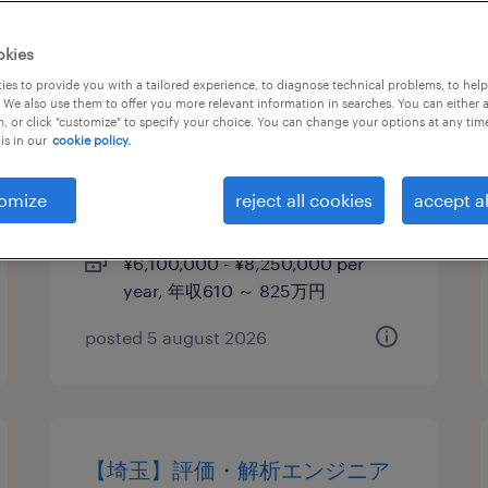
【埼玉】新規触媒材料開発◆東
okies
証プライム上場◆カーボンニュ
es to provide you with a tailored experience, to diagnose technical problems, to hel
 We also use them to offer you more relevant information in searches. You can either 
ートラルに関わる研究／フレッ
, or click "customize" to specify your choice. You can change your options at any tim
is in our
cookie policy.
クス有
埼玉, 埼玉県
omize
reject all cookies
accept al
permanent
¥6,100,000 - ¥8,250,000 per
year, 年収610 ～ 825万円
posted 5 august 2026
【埼玉】評価・解析エンジニア