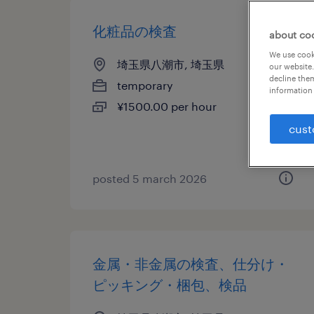
化粧品の検査
about co
We use cooki
埼玉県八潮市, 埼玉県
our website.
decline them
temporary
information 
¥1500.00 per hour
cust
posted 5 march 2026
金属・非金属の検査、仕分け・
ピッキング・梱包、検品