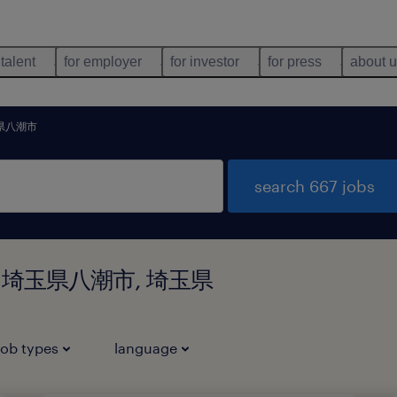
 talent
for employer
for investor
for press
about 
県八潮市
search 667 jobs
nd in 埼玉県八潮市, 埼玉県
job types
language