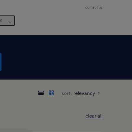
contact us
us
sort:
clear all