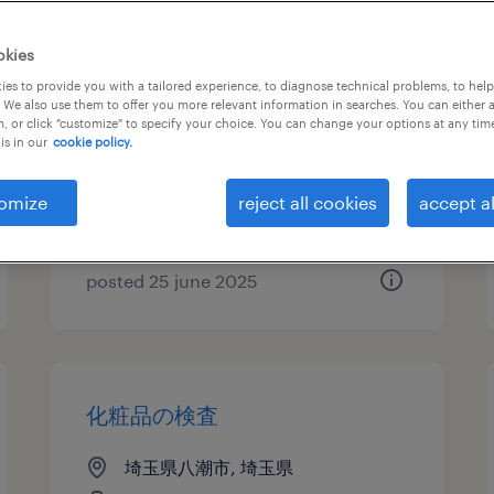
化学・素材の組立・部品加工、
okies
検査、マシンオペレーター、そ
es to provide you with a tailored experience, to diagnose technical problems, to hel
 We also use them to offer you more relevant information in searches. You can either 
の他（製造）
, or click "customize" to specify your choice. You can change your options at any tim
is in our
cookie policy.
埼玉県八潮市, 埼玉県
temporary
omize
reject all cookies
accept al
¥1400.00 per hour
posted 25 june 2025
化粧品の検査
埼玉県八潮市, 埼玉県