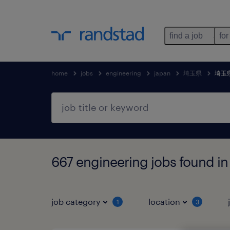
find a job
for
home
jobs
engineering
japan
埼玉県
埼玉
667 engineering jobs fou
job category
location
1
3