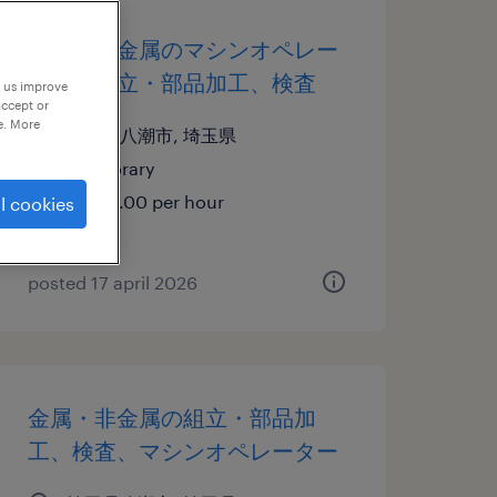
金属・非金属のマシンオペレー
ター、組立・部品加工、検査
p us improve
accept or
e. More
埼玉県八潮市, 埼玉県
temporary
¥1400.00 per hour
l cookies
posted 17 april 2026
金属・非金属の組立・部品加
工、検査、マシンオペレーター