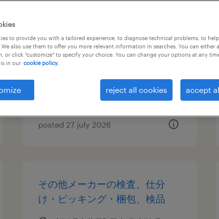
電気・電子・半導体のマシンオ
okies
ペレーター、組立・部品加工、
es to provide you with a tailored experience, to diagnose technical problems, to hel
 We also use them to offer you more relevant information in searches. You can either 
検査
, or click "customize" to specify your choice. You can change your options at any tim
is in our
cookie policy.
新潟県新潟市秋葉区, 新潟県
temporary
omize
reject all cookies
accept al
¥1157.00 per hour
posted 27 july 2026
その他メーカーの検査、仕分
け・ピッキング・梱包、検品