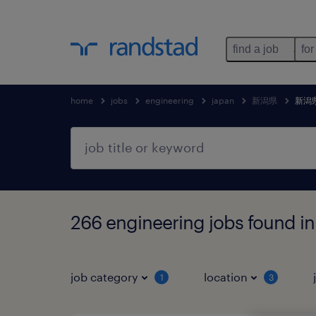
find a job
for
home
jobs
engineering
japan
新潟県
新潟
266 engineering jobs fo
job category
location
1
3