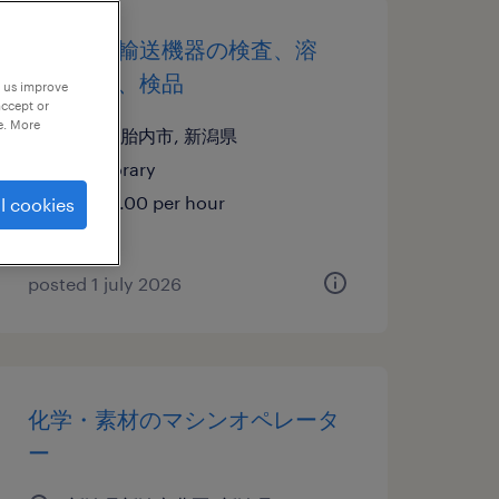
自動車・輸送機器の検査、溶
接・塗装、検品
p us improve
accept or
e. More
新潟県胎内市, 新潟県
temporary
¥1300.00 per hour
l cookies
posted 1 july 2026
化学・素材のマシンオペレータ
ー