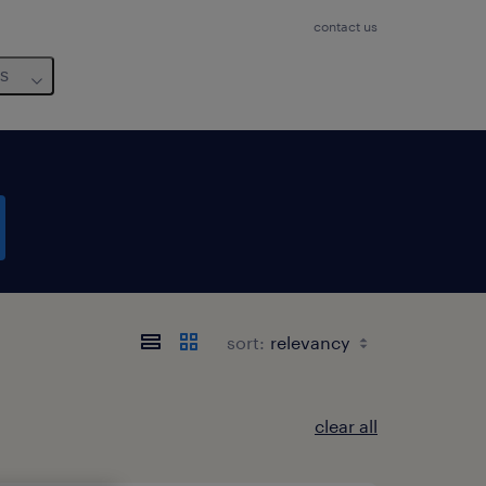
contact us
us
sort:
clear all