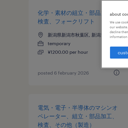
化学・素材の組立・部品加工、
about co
検査、フォークリフト
We use cooki
our website.
decline them
新潟県新潟市秋葉区, 新潟県
information 
temporary
¥1200.00 per hour
cust
posted 6 february 2026
電気・電子・半導体のマシンオ
ペレーター、組立・部品加工、
検査、その他（製造）