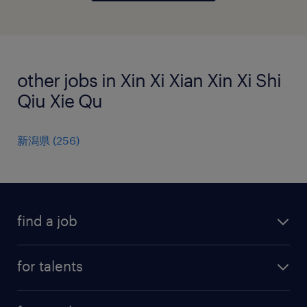
other jobs in Xin Xi Xian Xin Xi Shi
Qiu Xie Qu
新潟県
(
256
)
find a job
all jobs
for talents
career advice
operational career
careers at Randstad