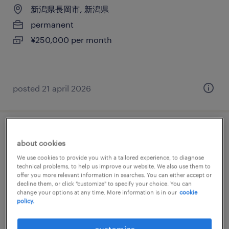
新潟県長岡市, 新潟県
permanent
¥250,000 per month
posted 21 april 2026
生産管理
about cookies
We use cookies to provide you with a tailored experience, to diagnose
新潟県長岡市, 新潟県
technical problems, to help us improve our website. We also use them to
temporary
offer you more relevant information in searches. You can either accept or
decline them, or click "customize" to specify your choice. You can
¥1205.00 per hour
change your options at any time. More information is in our
cookie
policy.
customize