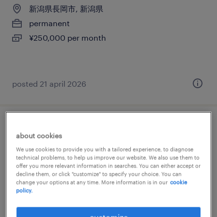
新潟県長岡市, 新潟県
permanent
¥250,000 per month
posted 21 april 2026
生産管理
about cookies
We use cookies to provide you with a tailored experience, to diagnose
新潟県長岡市, 新潟県
technical problems, to help us improve our website. We also use them to
temporary
offer you more relevant information in searches. You can either accept or
decline them, or click "customize" to specify your choice. You can
¥1205.00 per hour
change your options at any time. More information is in our
cookie
policy.
customize