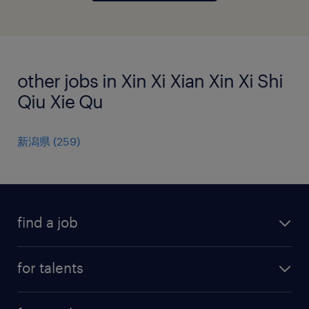
other jobs in Xin Xi Xian Xin Xi Shi
Qiu Xie Qu
新潟県
(
259
)
find a job
all jobs
for talents
career advice
operational career
careers at Randstad