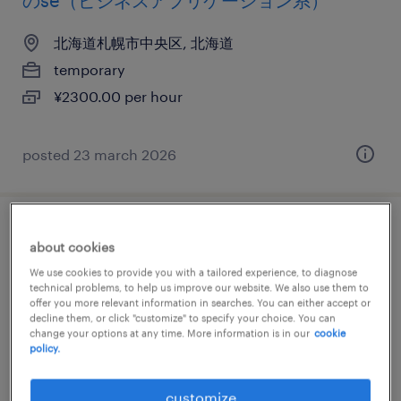
のse（ビジネスアプリケーション系）
北海道札幌市中央区, 北海道
temporary
¥2300.00 per hour
posted 23 march 2026
it・web系／メーカー系／流通・サービス系
about cookies
の社内se
We use cookies to provide you with a tailored experience, to diagnose
technical problems, to help us improve our website. We also use them to
offer you more relevant information in searches. You can either accept or
北海道札幌市中央区, 北海道
decline them, or click "customize" to specify your choice. You can
temporary
change your options at any time. More information is in our
cookie
policy.
¥2000.00 per hour
customize