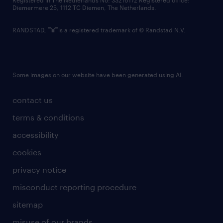
Registered in The Netherlands No: 33216172 Registered office:
Diemermere 25, 1112 TC Diemen, The Netherlands.
RANDSTAD,
is a registered trademark of © Randstad N.V.
Some images on our website have been generated using AI.
contact us
terms & conditions
accessibility
cookies
privacy notice
misconduct reporting procedure
sitemap
misuse of our brands