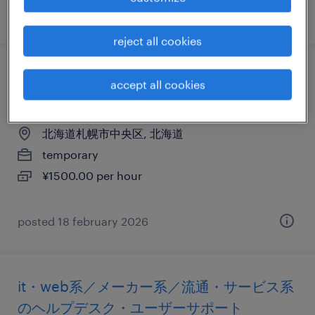
posted 19 november 2025
reject all cookies
it・web系／流通・サービス系のcadオペレ
accept all cookies
ータ
北海道札幌市中央区, 北海道
temporary
¥1500.00 per hour
posted 18 february 2026
it・web系／メーカー系／流通・サービス系
のヘルプデスク・ユーザーサポート