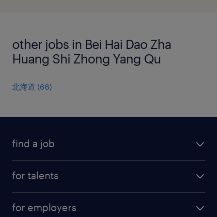
other jobs in Bei Hai Dao Zha
Huang Shi Zhong Yang Qu
北海道
(
66
)
find a job
all jobs
for talents
career advice
operational career
careers at Randstad
for employers
professional career