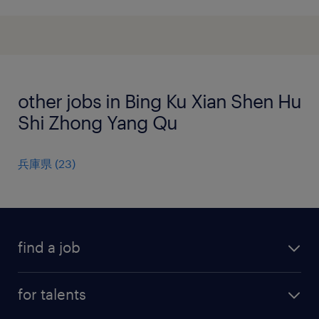
other jobs in Bing Ku Xian Shen Hu
Shi Zhong Yang Qu
兵庫県
(
23
)
find a job
all jobs
for talents
career advice