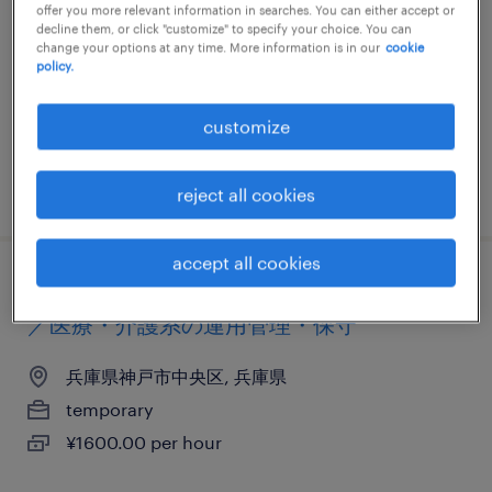
のヘルプデスク・ユーザーサポート
offer you more relevant information in searches. You can either accept or
decline them, or click "customize" to specify your choice. You can
change your options at any time. More information is in our
cookie
兵庫県神戸市中央区, 兵庫県
policy.
temporary
¥1600.00 per hour
customize
posted 20 november 2025
reject all cookies
accept all cookies
it・web系／メーカー系／流通・サービス系
／医療・介護系の運用管理・保守
兵庫県神戸市中央区, 兵庫県
temporary
¥1600.00 per hour