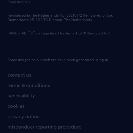
country websites
Randstad N.V.
contact us
Registered in The Netherlands No: 33216172 Registered office:
Diemermere 25, 1112 TC Diemen, The Netherlands.
RANDSTAD,
is a registered trademark of © Randstad N.V.
Some images on our website have been generated using AI.
contact us
terms & conditions
accessibility
cookies
privacy notice
misconduct reporting procedure