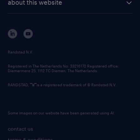
randstad digital
about this website
sustainability
tech suite
disclaimer
equity, diversity, inclusion and belonging
contact us
corporate governance
randstad innovation fund
country websites
Randstad N.V.
contact us
Registered in The Netherlands No: 33216172 Registered office:
Diemermere 25, 1112 TC Diemen, The Netherlands.
RANDSTAD,
is a registered trademark of © Randstad N.V.
Some images on our website have been generated using AI.
contact us
terms & conditions