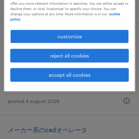
offer you more relevant information in searches. You can either accept or
posted 23 july 2026
decline them, or click "customize" to specify your choice. You can
change your options at any time. More information is in our
cookie
policy.
customize
機械設計・電子設計・建築設計
茨城県筑西市, 茨城県
reject all cookies
temporary
¥1600.00 per hour
accept all cookies
posted 4 august 2026
メーカー系のcadオペレータ