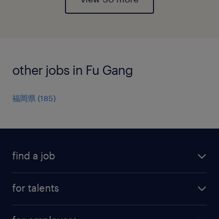
other jobs in Fu Gang
福岡県
(
185
)
find a job
all jobs
for talents
career advice
operational career
careers at Randstad