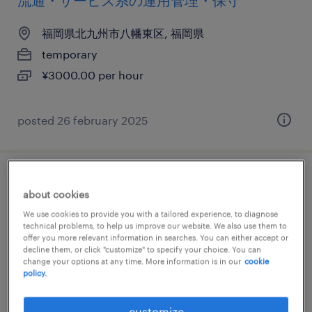
流通・サービス系の運用管理・保守
福岡県北九州市八幡東区, 福岡県
temporary
¥3000.00 per hour
posted 26 february 2025
it・web系／メーカー系／流通・サービス系
about cookies
の運用管理・保守
We use cookies to provide you with a tailored experience, to diagnose
technical problems, to help us improve our website. We also use them to
福岡県北九州市八幡東区, 福岡県
offer you more relevant information in searches. You can either accept or
decline them, or click "customize" to specify your choice. You can
temporary
change your options at any time. More information is in our
cookie
policy.
¥2500.00 per hour
customize