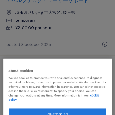
のヘルプデスク・ユーザーサポート
埼玉県さいたま市大宮区, 埼玉県
temporary
¥2100.00 per hour
posted 8 october 2025
it・web系／メーカー系／流通・サービス系
about cookies
のヘルプデスク・ユーザーサポート
We use cookies to provide you with a tailored experience, to diagnose
technical problems, to help us improve our website. We also use them to
offer you more relevant information in searches. You can either accept or
埼玉県さいたま市大宮区, 埼玉県
decline them, or click "customize" to specify your choice. You can
temporary
change your options at any time. More information is in our
cookie
policy.
¥2000.00 per hour
customize