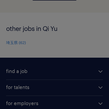
other jobs in Qi Yu
埼玉県
(
62
)
find a job
all jobs
for talents
career advice
operational career
careers at Randstad
for employers
professional career