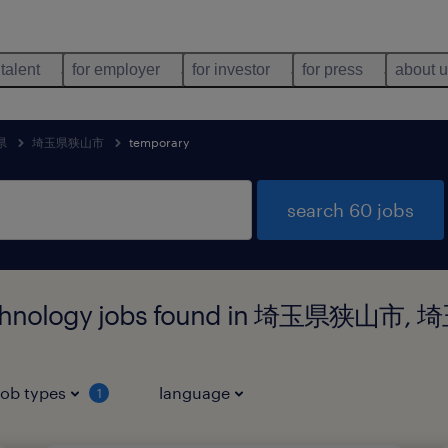
 talent
for employer
for investor
for press
about 
県
埼玉県狭山市
temporary
search 60 jobs
technology jobs found in 埼玉県狭山市,
job types
language
1