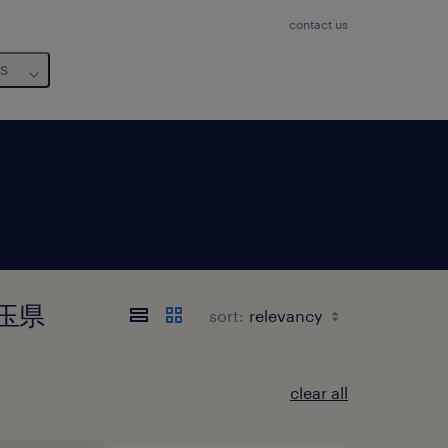
contact us
us
 埼玉県
sort:
clear all