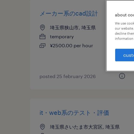
メーカー系のcad設計
about co
We use cooki
埼玉県狭山市, 埼玉県
our website.
decline them
temporary
information 
¥2500.00 per hour
cust
posted 25 february 2026
it・web系のテスト・評価
埼玉県さいたま市大宮区, 埼玉県