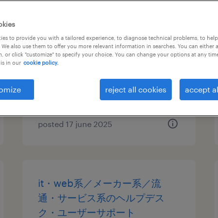
it・web系／メーカー系／流
okies
通・サービス系のテスト・評価
es to provide you with a tailored experience, to diagnose technical problems, to hel
 We also use them to offer you more relevant information in searches. You can either 
, or click "customize" to specify your choice. You can change your options at any tim
埼玉県さいたま市大宮区, 埼玉県
is in our
cookie policy.
temporary
¥1900.00 per hour
omize
reject all cookies
accept al
posted 17 june 2025
it・web系／メーカー系／流
通・サービス系のヘルプデス
ク・ユーザーサポート