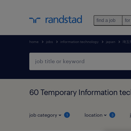
find a job
for
home
jobs
information technology
japan
埼玉
60 Temporary Information 
job category
location
1
3