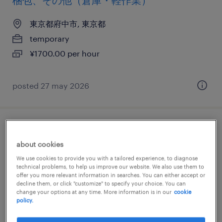
梱包、その他（倉庫・軽作業）
東京都府中市, 東京都
temporary
¥1700.00 per hour
posted 27 may 2026
介護・福祉の清掃、その他（倉庫・軽作
about cookies
業）、その他（その他）
We use cookies to provide you with a tailored experience, to diagnose
technical problems, to help us improve our website. We also use them to
東京都港区, 東京都
offer you more relevant information in searches. You can either accept or
temporary
decline them, or click "customize" to specify your choice. You can
change your options at any time. More information is in our
cookie
¥1500.00 per hour
policy.