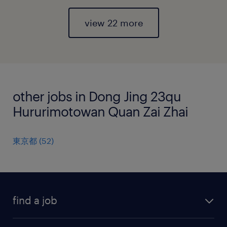
view 22 more
other jobs in Dong Jing 23qu
Hururimotowan Quan Zai Zhai
東京都
(
52
)
find a job
all jobs