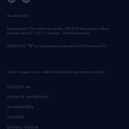
randstad innovation fund
country websites
Randstad N.V.
contact us
Registered in The Netherlands No: 33216172 Registered office:
Diemermere 25, 1112 TC Diemen, The Netherlands.
RANDSTAD,
is a registered trademark of © Randstad N.V.
Some images on our website have been generated using AI.
contact us
terms & conditions
accessibility
cookies
privacy notice