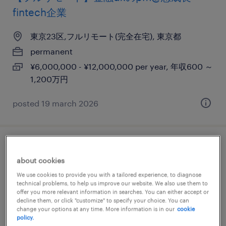
fintech企業
東京23区,フルリモート(完全在宅), 東京都
permanent
¥6,000,000 - ¥12,000,000 per year, 年収600 ～
1,200万円
posted 19 march 2026
※完全リモート※ 戦略コンサルタント（マ
about cookies
ネージャー以上）
We use cookies to provide you with a tailored experience, to diagnose
technical problems, to help us improve our website. We also use them to
東京23区,フルリモート(完全在宅), 東京都
offer you more relevant information in searches. You can either accept or
decline them, or click "customize" to specify your choice. You can
permanent
change your options at any time. More information is in our
cookie
policy.
¥10,000,000 - ¥50,000,000 per year, 年収