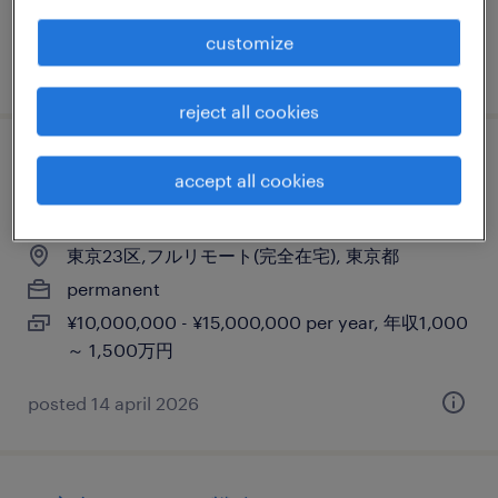
1,000 ～ 5,000万円
customize
posted 6 april 2025
reject all cookies
プロジェクトマネージャー(pm)／大手dx支
accept all cookies
援
東京23区,フルリモート(完全在宅), 東京都
permanent
¥10,000,000 - ¥15,000,000 per year, 年収1,000
～ 1,500万円
posted 14 april 2026