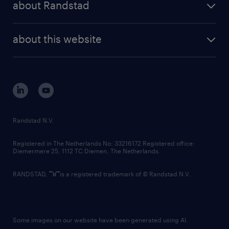
about Randstad
news and events
investor contacts
randstad enterprise
company profile
future of work
randstad digital
about this website
sustainability
tech suite
disclaimer
equity, diversity, inclusion and belonging
contact us
corporate governance
randstad innovation fund
country websites
Randstad N.V.
contact us
Registered in The Netherlands No: 33216172 Registered office:
Diemermere 25, 1112 TC Diemen, The Netherlands.
RANDSTAD,
is a registered trademark of © Randstad N.V.
Some images on our website have been generated using AI.