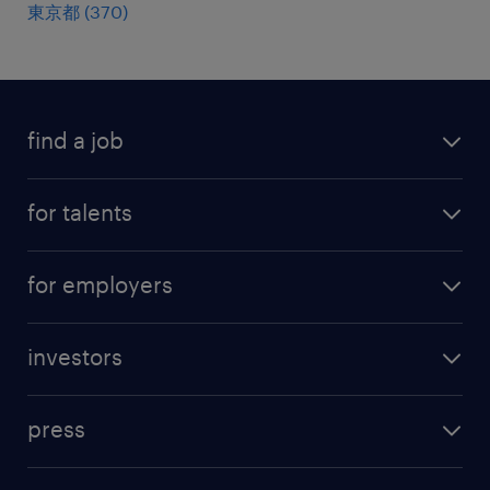
東京都
(
370
)
find a job
all jobs
for talents
career advice
operational career
careers at Randstad
for employers
professional career
staffing solutions
digital career
investors
inhouse solutions
contact us
investment case
workforce insights
press
results and reports
randstad operational
press releases
randstad share
randstad professional