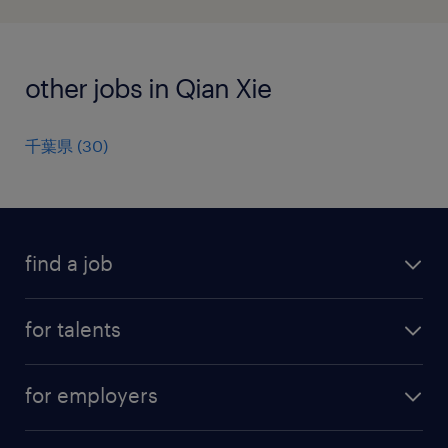
other jobs in Qian Xie
千葉県
(
30
)
find a job
all jobs
for talents
career advice
operational career
careers at Randstad
for employers
professional career
staffing solutions
digital career