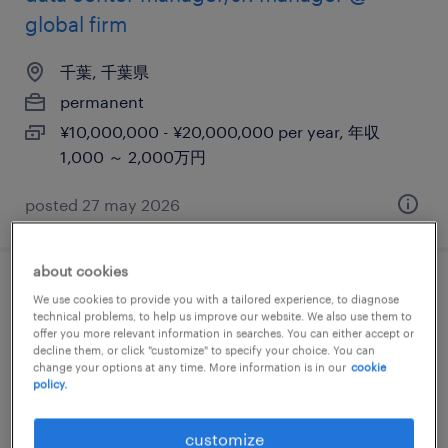
global firm
千葉, 千葉県
permanent
¥10,000,000 - ¥20,000,000 per year, 年収
1,000 ～ 2,000万円
posted 27 may 2026
about cookies
【障がい者求人】ワイン専門商社／ワイン
We use cookies to provide you with a tailored experience, to diagnose
technical problems, to help us improve our website. We also use them to
ショップスタッフ（契約社員）（千葉県）
offer you more relevant information in searches. You can either accept or
decline them, or click "customize" to specify your choice. You can
change your options at any time. More information is in our
cookie
千葉, 千葉県
policy.
contract
¥3,150,000 - ¥3,500,000 per year, 年収315 ～
customize