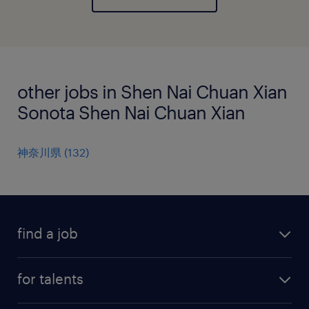
other jobs in Shen Nai Chuan Xian
Sonota Shen Nai Chuan Xian
神奈川県
(
132
)
find a job
all jobs
for talents
career advice