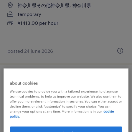
神奈川県その他神奈川県, 神奈川県
temporary
¥1413.00 per hour
posted 24 june 2026
cfd account executive[営業]
about cookies
神奈川, 神奈川県
We use cookies to provide you with a tailored experience, to diagnose
technical problems, to help us improve our website. We also use them to
permanent
offer you more relevant information in searches. You can either accept or
decline them, or click "customize" to specify your choice. You can
¥10,000,000 - ¥17,000,000 per year, 年収1,000
change your options at any time. More information is in our
cookie
～ 1,700万円
policy.