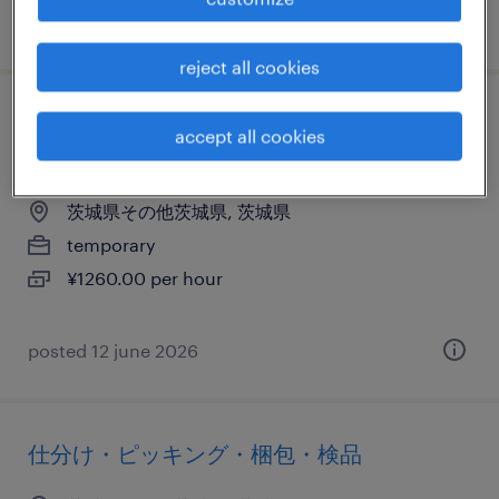
posted 4 september 2025
reject all cookies
その他メーカーの仕分け・ピッキング・梱
accept all cookies
包、検品、入出荷
茨城県その他茨城県, 茨城県
temporary
¥1260.00 per hour
posted 12 june 2026
仕分け・ピッキング・梱包・検品