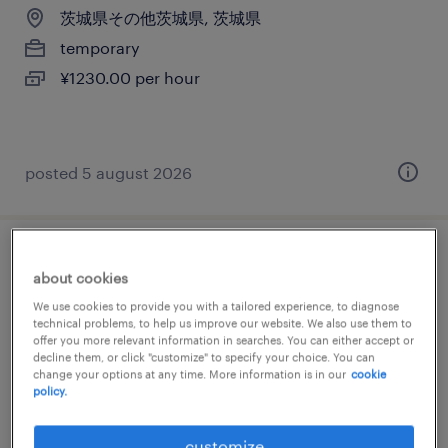
茨城県その他茨城県, 茨城県
temporary
¥1230.00 per hour
posted 5 august 2026
その他の仕分け・ピッキング・梱包、組
about cookies
立・部品加工、その他（製造）、検品
We use cookies to provide you with a tailored experience, to diagnose
technical problems, to help us improve our website. We also use them to
茨城県その他茨城県, 茨城県
offer you more relevant information in searches. You can either accept or
decline them, or click "customize" to specify your choice. You can
temporary
change your options at any time. More information is in our
cookie
policy.
¥1169.00 per hour
customize