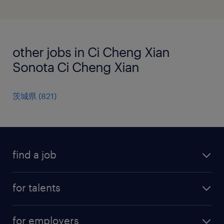
other jobs in Ci Cheng Xian
Sonota Ci Cheng Xian
茨城県
(
821
)
find a job
all jobs
for talents
career advice
operational career
careers at Randstad
for employers